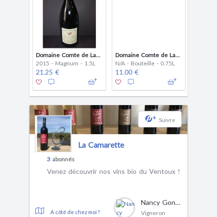
Domaine Comte de Lauze - rouge
Domaine Comte de Lauze - Blanc
2015 - Magnum - 1.5L
N/A - Bouteille - 0.75L
21.25 €
11.00 €
+
Suivre
La Camarette
3
abonnés
Venez découvrir nos vins bio du Ventoux !
Nancy Gontier
A côté de chez moi ?
Vigneron