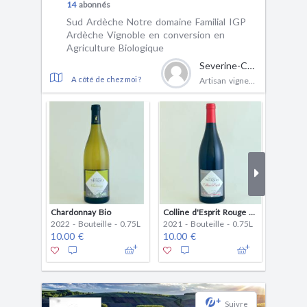
14
abonnés
Sud Ardèche Notre domaine Familial IGP
Ardèche Vignoble en conversion en
Agriculture Biologique
Severine-Comte & Patrice-Dumarcher
A côté de chez moi ?
Artisan vigneron
Chardonnay Bio
Colline d'Esprit Rouge Bio
2022 - Bouteille - 0.75L
2021 - Bouteille - 0.75L
2023 - B
10.00 €
10.00 €
12.00 
+
Suivre