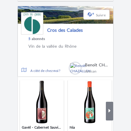
+
Suivre
Cros des Calades
5
abonnés
Vin de la vallée du Rhône
Benoît CHAZALLON
A côté de chez moi ?
Artisan
Gavèl - Cabernet Sauvignon
Nia
Nia - M