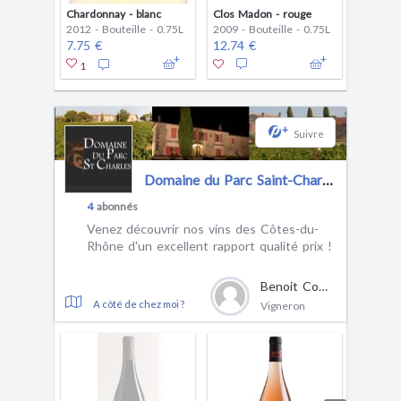
Chardonnay - blanc
Clos Madon - rouge
Papillon
2012 - Bouteille - 0.75L
2009 - Bouteille - 0.75L
2013 - B
7.75 €
12.74 €
6.95 €
1
+
Suivre
Domaine du Parc Saint-Charles
4
abonnés
Venez découvrir nos vins des Côtes-du-
Rhône d'un excellent rapport qualité prix !
Benoit Combe
A côté de chez moi ?
Vigneron