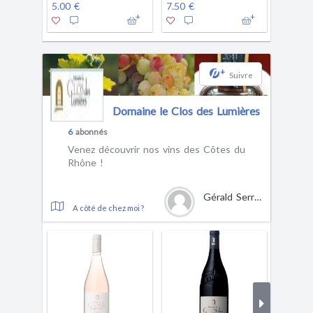
5.00 €
7.50 €
10.50 
1
+
Suivre
Domaine le Clos des Lumières
6
abonnés
Venez découvrir nos vins des Côtes du
Rhône !
Gérald Serrano
A côté de chez moi ?