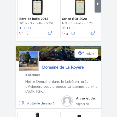
Rêve de Rubis 2016
Songe d'Or 2020
Ambre C
2016 - Bouteille - 0.75L
N/A - Bouteille - 0.75L
2018 - B
15.00 €
15.00 €
18.00 
3
2
+
Suivre
Domaine de La Royère
5
abonnés
Notre Domaine dans le Lubéron, près
d'Avignon, vous propose sa gamme de vins
(AOP, IGP...).
Anne et Jean-Pierre Hugues
A côté de chez moi ?
Vigneron