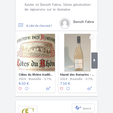
Xavier et Benoît Fabre, 5ème génération
de vignerons sur le domaine
Benoît Fabre
A côté de chez moi ?
Côtes du Rhône traditionnel
Mazet des Romarins - blanc
2024 - Bouteille - 0.75L
2024 - Bouteille - 0.75L
2024 - B
8.50 €
7.50 €
6.50 €
+
Suivre