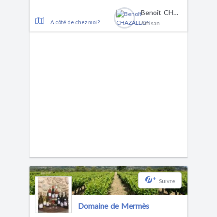
Benoît CHAZALLON
A côté de chez moi ?
Artisan
+
Suivre
Domaine de Mermès