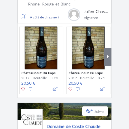
Rhône, Rouge et Blanc
Julien Chastan
A côté de chez moi ?
Vigneron
Châteauneuf Du Pape Rouge 2017
Châteauneuf Du Pape Blanc 2019
2017 - Bouteille - 0.75L
2019 - Bouteille - 0.75L
2018 - B
20.50 €
20.50 €
8.90 €
+
Suivre
Domaine de Coste Chaude