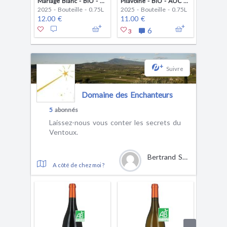
Mariage Blanc - BIO - AOC Ventoux
Pilavoine - BIO - AOC Ventoux
2025 - Bouteille - 0.75L
2025 - Bouteille - 0.75L
2025 - B
12.00 €
11.00 €
15.00 
6
1
3
+
Suivre
Domaine des Enchanteurs
5
abonnés
Laissez-nous vous conter les secrets du
Ventoux.
Bertrand Seube
A côté de chez moi ?