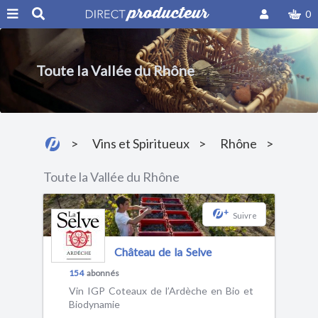
0
Toute la Vallée du Rhône
Vins et Spiritueux
Rhône
Toute la Vallée du Rhône
+
Suivre
Château de la Selve
154
abonnés
Vin IGP Coteaux de l’Ardèche en Bio et
Biodynamie