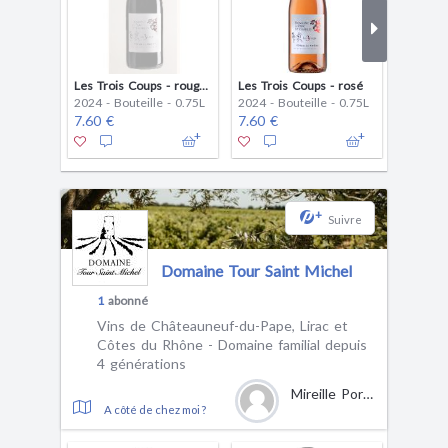
Les Trois Coups - rouge 2024
Les Trois Coups - rosé
Les Troi
2024 - Bouteille - 0.75L
2024 - Bouteille - 0.75L
2025 - B
7.60 €
7.60 €
7.60 €
+
Suivre
Domaine Tour Saint Michel
1
abonné
Vins de Châteauneuf-du-Pape, Lirac et
Côtes du Rhône - Domaine familial depuis
4 générations
Mireille Porte
A côté de chez moi ?