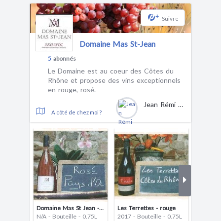
+
Suivre
Domaine Mas St-Jean
5
abonnés
Le Domaine est au coeur des Côtes du
Rhône et propose des vins exceptionnels
en rouge, rosé.
Jean Rémi Martin
A côté de chez moi ?
Domaine Mas St Jean - rosé
Les Terrettes - rouge
Renaiss
N/A - Bouteille - 0.75L
2017 - Bouteille - 0.75L
N/A - Bo