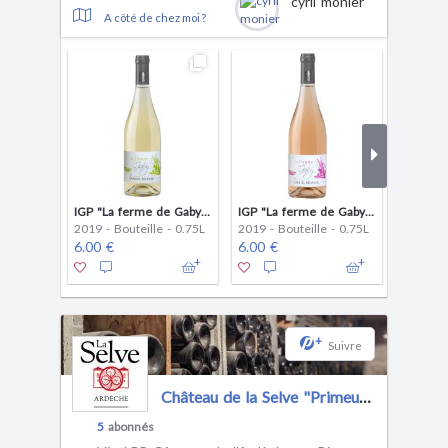
cyril monier
A côté de chez moi ?
IGP "La ferme de Gaby" chardonnay
IGP "La ferme de Gaby" Rosé
2019 - Bouteille - 0.75L
2019 - Bouteille - 0.75L
2019 - B
6.00 €
6.00 €
6.00 €
+
Suivre
Château de la Selve "Primeurs"
5
abonnés