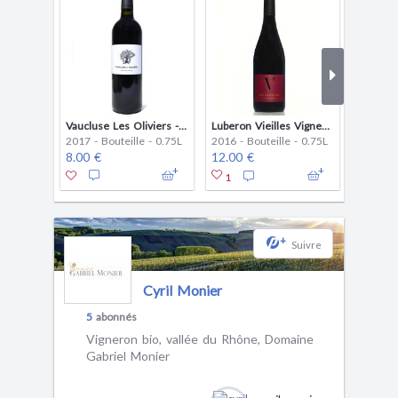
Vaucluse Les Oliviers - rouge
Luberon Vieilles Vignes - rouge
2017 - Bouteille - 0.75L
2016 - Bouteille - 0.75L
2019 - B
8.00 €
12.00 €
9.50 €
1
+
Suivre
Cyril Monier
5
abonnés
Vigneron bio, vallée du Rhône, Domaine
Gabriel Monier