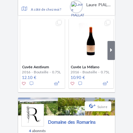
Laure PIALLAT
A côté de chez moi ?
Cuvée Aestivum
Cuvée La Mélano
Cuvée 
2016 - Bouteille - 0.75L
2016 - Bouteille - 0.75L
2017 - B
12.10 €
10.90 €
8.00 €
+
Suivre
Domaine des Romarins
4
abonnés