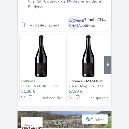
Vin IGP Côteaux de l'Ardèche en Bio et
Biodynamie
Benoît CHAZALLON
A côté de chez moi ?
Artisan
Florence
Florence - MAGNUM
L'Audac
2024 - Bouteille - 0.75L
2024 - Magnum - 1.5L
2025 - B
31.30 €
67.30 €
17.20 
Indisponible
Indisponible
+
Suivre