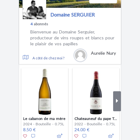
Domaine SERGUIER
4
abonnés
Bienvenue au Domaine Serguier,
producteur de vins rouges et blancs pour
le plaisir de vos papilles
Aurelie Nury
A côté de chez moi ?
Le cabanon de ma mère
Chateauneuf du pape Tradition
2024 - Bouteille - 0.75L
2022 - Bouteille - 0.75L
2022 - B
8.50 €
24.00 €
35.00 