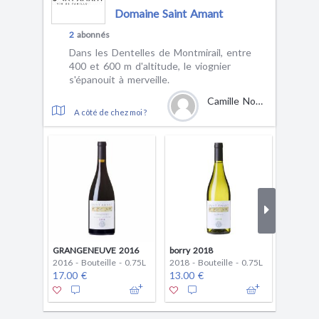
Domaine Saint Amant
2
abonnés
Dans les Dentelles de Montmirail, entre
400 et 600 m d'altitude, le viognier
s'épanouit à merveille.
Camille Nosworthy
A côté de chez moi ?
GRANGENEUVE 2016
borry 2018
2016 - Bouteille - 0.75L
2018 - Bouteille - 0.75L
2015 - B
17.00 €
13.00 €
31.00 