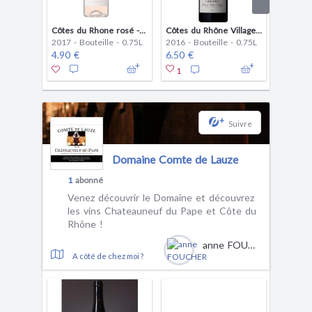
Côtes du Rhone rosé - rosé
Côtes du Rhône Village - rouge
Grenach
2017 - Bouteille - 0.75L
2016 - Bouteille - 0.75L
2017 - B
4.90 €
6.50 €
4.20 €
1
+
Suivre
Domaine Comte de Lauze
1
abonné
Venez découvrir le Domaine et découvrez
les vins Chateauneuf du Pape et Côte du
Rhône !
anne FOUCHER
A côté de chez moi ?