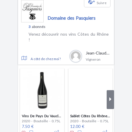
+
Suivre
Domaine des Pasquiers
3
abonnés
Venez découvrir nos vins Côtes du Rhône
!
Jean-Claude Lambert
A côté de chez moi ?
Vigneron
Vins De Pays Du Vaucluse
Sablet Côtes Du Rhône Village
Gigonda
2020 - Bouteille - 0.75L
2020 - Bouteille - 0.75L
2020 - B
7.50 €
12.00 €
18.00 