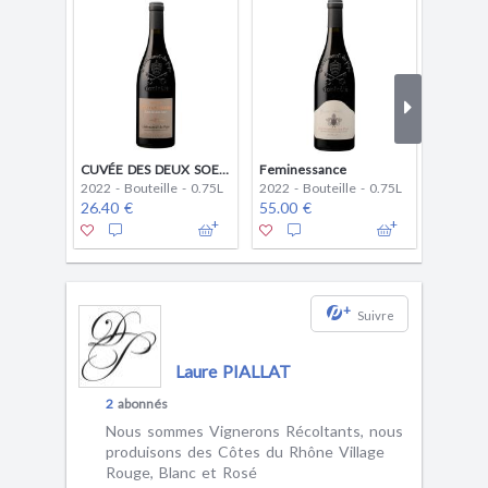
CUVÉE DES DEUX SOEURS
Feminessance
LE LIEN
2022 - Bouteille - 0.75L
2022 - Bouteille - 0.75L
2015 - B
26.40 €
55.00 €
66.00 
+
Suivre
Laure PIALLAT
2
abonnés
Nous sommes Vignerons Récoltants, nous
produisons des Côtes du Rhône Village
Rouge, Blanc et Rosé