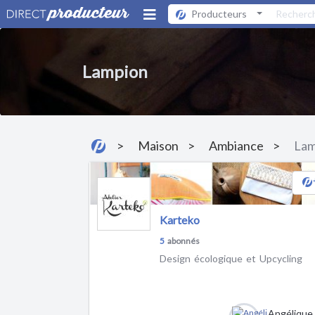
Producteurs
Lampion
Maison
Ambiance
Lam
Karteko
5
abonnés
Design écologique et Upcycling
Angélique