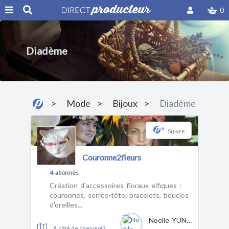
0
Diadème
Mode
Bijoux
Diadème
+
Suivre
Couronne2fleurs
4
abonnés
Création d'accessoires floraux elfiques :
couronnes, serres-tête, bracelets, boucles
d'oreilles...
Noëlle YUNG
A côté de chez moi ?