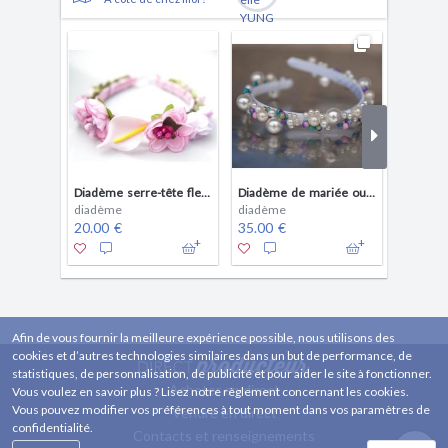
Diadème serre-tête fleuri couronne de fleurs shabby chic
Diadème de mariée ou de demoiselle d'honneur blanc et arc en ciel
diadème
diadème
diadèm
20.00 €
35.00 €
35.00 
Afin de vous fournir la meilleure expérience possible, nous utilisons des
cookies et d’autres technologies similaires dans un but de performance, de
statistiques, de personnalisation, de publicité et pour aider le site à fonctionner.
Acheter en direct
Vous voulez en savoir plus ? Lisez notre règlement concernant les cookies.
Vous pouvez modifier vos préférences à tout moment dans vos paramètres de
Vendre en direct
confidentialité.
Contacts et renseignements