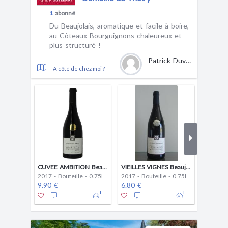
1
abonné
Du Beaujolais, aromatique et facile à boire,
au Côteaux Bourguignons chaleureux et
plus structuré !
Patrick Duvernay
A côté de chez moi ?
CUVEE AMBITION Beaujolais Rouge
VIEILLES VIGNES Beaujolais Rouge 2017
2017 - Bouteille - 0.75L
2017 - Bouteille - 0.75L
2015 - B
9.90 €
6.80 €
6.90 €