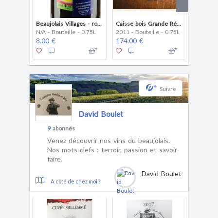
Beaujolais Villages - rouge
Caisse bois Grande Réserve Château Portier 2011
N/A - Bouteille - 0.75L
2011 - Bouteille - 0.75L
2018 - B
8.00 €
174.00 €
15.00 
+
Suivre
David Boulet
9
abonnés
Venez découvrir nos vins du beaujolais.
Nos mots-clefs : terroir, passion et savoir-
faire.
David Boulet
A côté de chez moi ?