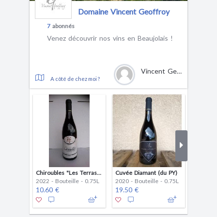
Domaine Vincent Geoffroy
7
abonnés
Venez découvrir nos vins en Beaujolais !
Vincent Geoffroy
A côté de chez moi ?
Chiroubles "Les Terrasses" - rouge (copie)
Cuvée Diamant (du PY)
2022 - Bouteille - 0.75L
2020 - Bouteille - 0.75L
2024 - B
10.60 €
19.50 €
8.60 €