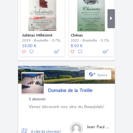
Juliénas Millésimé
Chénas
Juliénas
2019 - Bouteille - 0.75L
2022 - Bouteille - 0.75L
2022 - B
14.00 €
8.50 €
9.00 €
1
+
Suivre
Domaine de la Treille
5
abonnés
Venez découvrir nos vins du Beaujolais!
Jean Paul GAUTHIER
A côté de chez moi ?