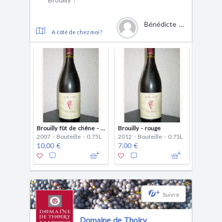
Bénédicte Aublanc
A côté de chez moi ?
Brouilly fût de chêne - rouge
Brouilly - rouge
2007 - Bouteille - 0.75L
2012 - Bouteille - 0.75L
10.00 €
7.00 €
+
Suivre
Domaine de Thoiry