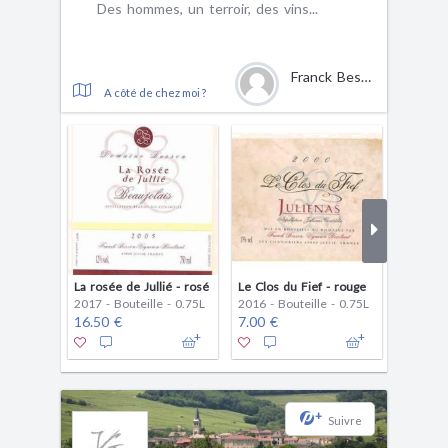
Des hommes, un terroir, des vins...
Franck Besson
A côté de chez moi ?
La rosée de Jullié - rosé
Le Clos du Fief - rouge
2017 - Bouteille - 0.75L
2016 - Bouteille - 0.75L
2016 - B
16.50 €
7.00 €
4.80 €
+
Suivre