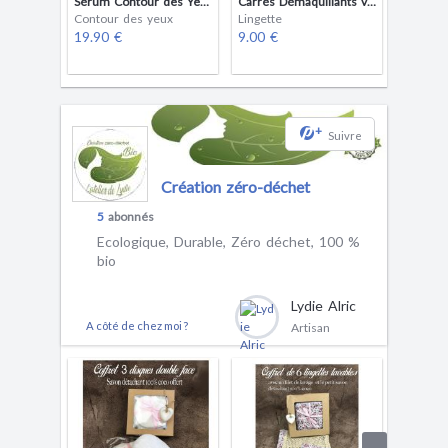
Sérum Contour des Yeux
Carrés Démaquillants visage
Contour des yeux
Lingette
19.90 €
9.00 €
+
Suivre
Création zéro-déchet
5
abonnés
Ecologique, Durable, Zéro déchet, 100 %
bio
Lydie Alric
A côté de chez moi ?
Artisan