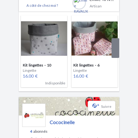
A côté de chez moi ?
Artisan
Kit lingettes - 10
Kit lingettes - 6
Kit linge
Lingette
Lingette
Lingette
16.00 €
16.00 €
18.00 
Indisponible
+
Suivre
Cococinelle
4
abonnés