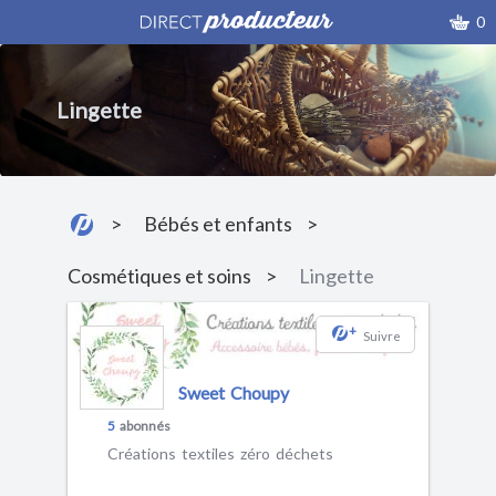
0
Lingette
Bébés et enfants
Cosmétiques et soins
Lingette
+
Suivre
Sweet Choupy
5
abonnés
Créations textiles zéro déchets