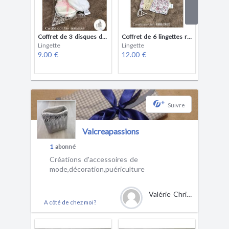
Coffret de 3 disques démaquillant
Coffret de 6 lingettes réutilisable
Lingette
Lingette
Lingette
9.00 €
12.00 €
2.50 €
+
Suivre
Valcreapassions
1
abonné
Créations d'accessoires de
mode,décoration,puériculture
Valérie Christophe
A côté de chez moi ?