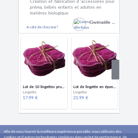
Création et fabrication d 'accessoires pour
préma, bébés enfants et adultes en
matières biologique
Gwénaëlle Roux
A côté de chez moi ?
Lot de 10 lingettes prune en éponge de coton bio 10 cm/10 cm
Lot de lingette en éponge de coton bio prune en 15/15 cm
Lingette
Lingette
Lingette
17.99 €
21.99 €
17.99 
Afin de vous fournir la meilleure expérience possible, nous utilisons des
cookies et d’autres technologies similaires dans un but de performance, de