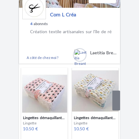
Com L Créa
4
abonnés
Création textile artisanales sur l'île de ré
Laetitia Breant
A côté de chez moi ?
Lingettes démaquillantes petit format x6
Lingettes démaquillantes petit format x 6
Carrés 
Lingette
Lingette
Lingette
10.50 €
10.50 €
16.50 