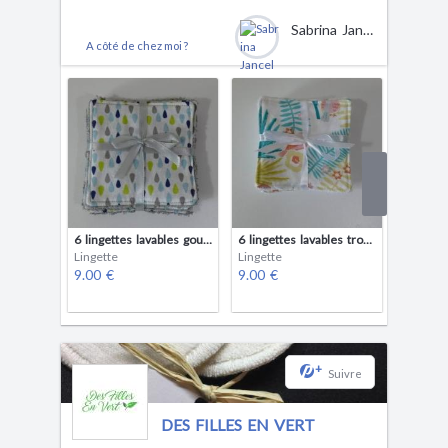
Sabrina Jancel
A côté de chez moi ?
6 lingettes lavables gouttes bleu et vertes
6 lingettes lavables tropicale
Lingette
Lingette
Lingette
9.00 €
9.00 €
12.00 
1
+
Suivre
DES FILLES EN VERT