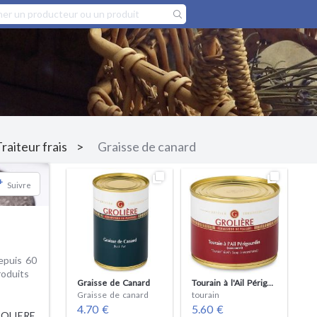
raiteur frais
Graisse de canard
+
Suivre
epuis 60
roduits
Graisse de Canard
Tourain à l'Ail Périgourdin Concentré
Graisse de canard
tourain
4.70 €
5.60 €
ROLIERE