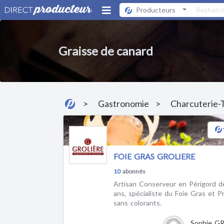
Producteurs
Graisse de canard
Gastronomie
Charcuterie-T
FOIE GRAS GROLIERE
10
abonnés
Artisan Conserveur en Périgord d
ans, spécialiste du Foie Gras et P
sans colorants.
Sophie G