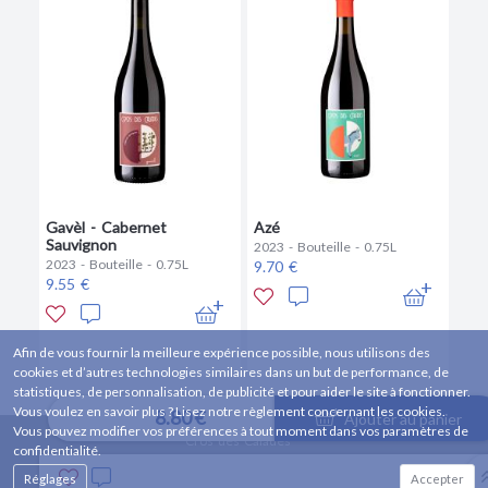
Gavèl - Cabernet
Azé
Sauvignon
2023 - Bouteille - 0.75L
2023 - Bouteille - 0.75L
9.70 €
9.55 €
Afin de vous fournir la meilleure expérience possible, nous utilisons des
cookies et d’autres technologies similaires dans un but de performance, de
statistiques, de personnalisation, de publicité et pour aider le site à fonctionner.
Vous voulez en savoir plus ? Lisez notre règlement concernant les cookies.
8.80 €
Ajouter au panier
Vous pouvez modifier vos préférences à tout moment dans vos paramètres de
Cros des Calades
confidentialité.
1067 rte Stade 07120 Grospierres, 07120 GROSPIERRES, FRANCE
Réglages
Accepter
Conditions Générales de Vente