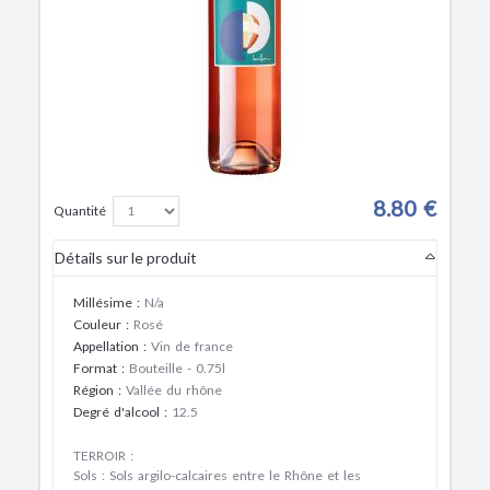
8.80 €
Quantité
Détails sur le produit
Millésime
:
N/a
Couleur
:
Rosé
Appellation
:
Vin de france
Format
:
Bouteille - 0.75l
Région
:
Vallée du rhône
Degré d'alcool
:
12.5
TERROIR
:
Sols : Sols argilo-calcaires entre le Rhône et les