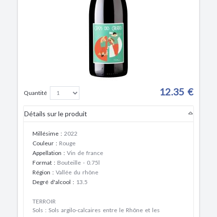
12.35 €
Quantité
Détails sur le produit
Millésime
:
2022
Couleur
:
Rouge
Appellation
:
Vin de france
Format
:
Bouteille - 0.75l
Région
:
Vallée du rhône
Degré d'alcool
:
13.5
TERROIR
Sols : Sols argilo-calcaires entre le Rhône et les