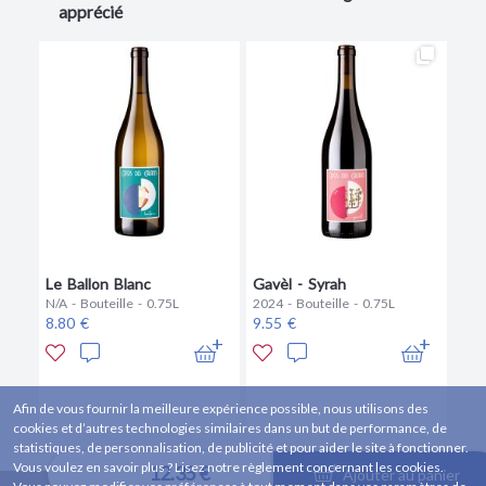
apprécié
Le Ballon Blanc
Gavèl - Syrah
N/A - Bouteille - 0.75L
2024 - Bouteille - 0.75L
8.80 €
9.55 €
Afin de vous fournir la meilleure expérience possible, nous utilisons des
cookies et d’autres technologies similaires dans un but de performance, de
statistiques, de personnalisation, de publicité et pour aider le site à fonctionner.
Vous voulez en savoir plus ? Lisez notre règlement concernant les cookies.
12.35 €
Ajouter au panier