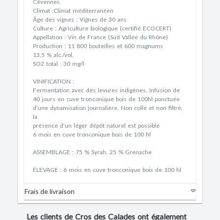
Cévennes
Climat :Climat méditerranéen
Âge des vignes : Vignes de 30 ans
Culture : Agriculture biologique (certifié ECOCERT)
Appellation : Vin de France (Sud Vallée du Rhône)
Production : 11 800 bouteilles et 600 magnums
13,5 % alc./vol.
SO2 total : 30 mg/l
VINIFICATION
:
Fermentation avec des levures indigènes. Infusion de
40 jours en cuve tronconique bois de 100hl ponctuée
d’une dynamisation journalière. Non collé et non filtré,
la
présence d’un léger dépôt naturel est possible
6 mois en cuve tronconique bois de 100 hl
ASSEMBLAGE : 75 % Syrah, 25 % Grenache
ÉLEVAGE : 6 mois en cuve tronconique bois de 100 hl
Frais de livraison
Les clients de Cros des Calades ont également