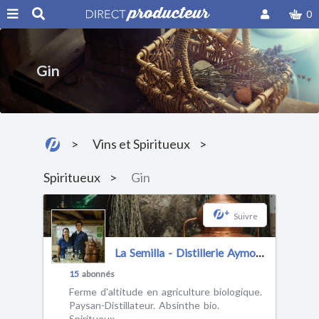
0
Gin
Vins et Spiritueux
Spiritueux
Gin
+
Suivre
La Semilla - Distillerie Aymonier
15
abonnés
Ferme d'altitude en agriculture biologique.
Paysan-Distillateur. Absinthe bio.
Spiritueux.