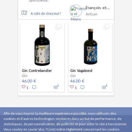
François et Mayra Aymonier
A côté de chez moi ?
Artisan
Gin Contrebandier
Gin Vagabond
Gin
Gin
46.00 €
46.00 €
1
1
Afin de vous fournir la meilleure expérience possible, nous utilisons des
cookies et d’autres technologies similaires dans un but de performance, de
statistiques, de personnalisation, de publicité et pour aider le site à fonctionner.
Acheter en direct
Vous voulez en savoir plus ? Lisez notre règlement concernant les cookies.