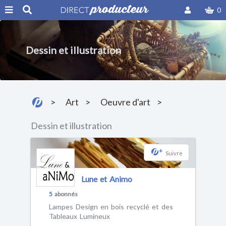
0
Dessin et illustration
Art
Oeuvre d'art
Dessin et illustration
+
Suivre
Lune et Animo
5
abonnés
Lampes Design en bois recyclé et des
Tableaux Lumineux