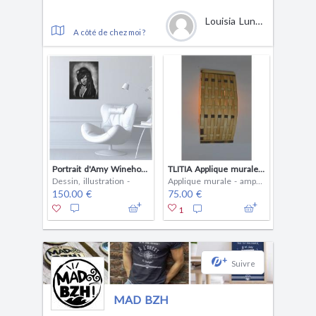
Louisia Lunet
A côté de chez moi ?
Portrait d'Amy Winehouse
TLITIA Applique murale en bois de récup. Style ethnique, brut Grande applique murale en bois, tressée lames
Dessin, illustration -
Applique murale - ampoule(s)
150.00 €
75.00 €
1
+
Suivre
MAD BZH