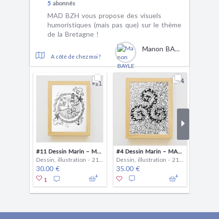
5
abonnés
MAD BZH vous propose des visuels
humoristiques (mais pas que) sur le thème
de la Bretagne !
Manon BAYLE
A côté de chez moi ?
#11 Dessin Marin – MAD BZH – Pièce unique – Fait Main
#4 Dessin Marin – MAD BZH – Pièce unique – Fait Main
Dessin, illustration - 21 x 29.7 cm
Dessin, illustration - 21 x 29.7 cm
30.00 €
35.00 €
30.00 
1