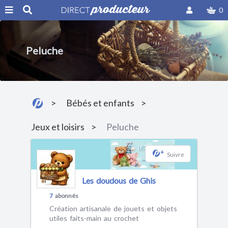
0
Peluche
Bébés et enfants
Jeux et loisirs
Peluche
+
Suivre
Les doudous de Ghis
7
abonnés
Création artisanale de jouets et objets
utiles faits-main au crochet