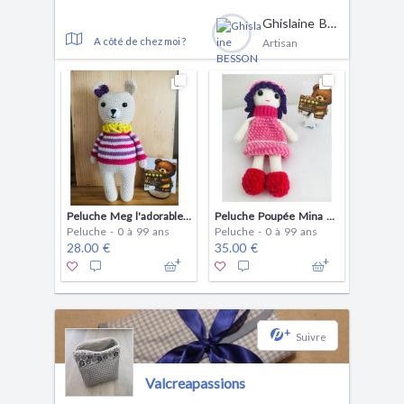
Ghislaine BESSON
A côté de chez moi ?
Artisan
Peluche Meg l'adorable ourse en coton Oeko-Tex fait main
Peluche Poupée Mina en Velours rose Les doudous de Ghis
Peluche - 0 à 99 ans
Peluche - 0 à 99 ans
28.00 €
35.00 €
+
Suivre
Valcreapassions