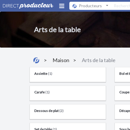
Producteurs
Arts de la table
Maison
Arts de la table
Assiette
(1)
Bol et 
Carafe
(1)
Coupe à
Dessous de plat
(2)
Décaps
Set de table
(1)
Sous b