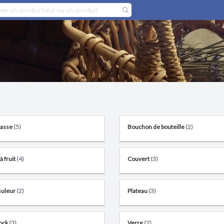
tasse
(5)
Bouchon de bouteille
(2)
 fruit
(4)
Couvert
(3)
uleur
(2)
Plateau
(3)
ock
(3)
Verre
(2)