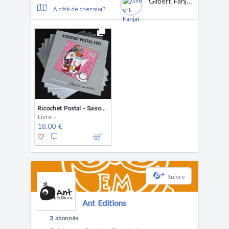
Gilbert Fanjat
A côté de chez moi ?
Ricochet Postal - Saison 2
Livre -
18.00 €
+
Suivre
Ant Editions
3
abonnés