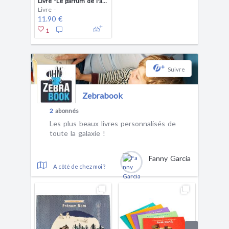
Livre "Le parfum de l'avenir"
Livre -
11.90 €
1
+
Suivre
Zebrabook
2
abonnés
Les plus beaux livres personnalisés de
toute la galaxie !
Fanny Garcia
A côté de chez moi ?