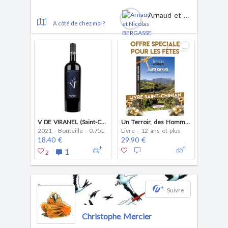
Arnaud et Nicolas BERGASSE
A côté de chez moi ?
V DE VIRANEL (Saint-Chinian)
Un Terroir, des Hommes - Saint-Chinian
2021 - Bouteille - 0.75L
Livre - 12 ans et plus
18.40 €
29.90 €
1
2
+
Suivre
Christophe Mercier