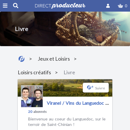
0
Livre
Jeux et Loisirs
Loisirs créatifs
Livre
+
Suivre
Viranel / Vins du Languedoc / Saint-Chinian
20
abonnés
Bienvenue au coeur du Languedoc, sur le
terroir de Saint-Chinian !