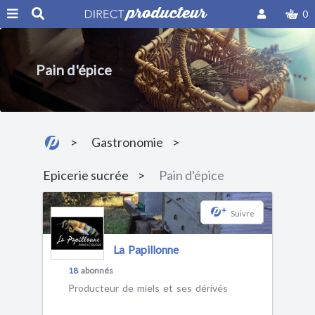
0
Pain d'épice
Gastronomie
Epicerie sucrée
Pain d'épice
+
Suivre
La Papillonne
18
abonnés
Producteur de miels et ses dérivés