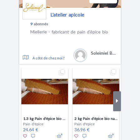
L'atelier apicole
9
abonnés
Miellerie - fabricant de pain d'épice bio
Soleimiel Bach
A côté de chez moi ?
1.3 kg Pain d'épice bio nature
2 kg Pain d'épice bio nature
Pain d'épice
Pain d'épice
Pain d'é
24.64 €
36.96 €
27.16 