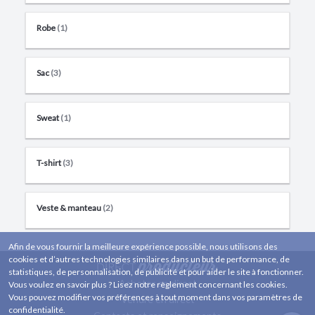
Robe
(1)
Sac
(3)
Sweat
(1)
T-shirt
(3)
Veste & manteau
(2)
Afin de vous fournir la meilleure expérience possible, nous utilisons des
cookies et d’autres technologies similaires dans un but de performance, de
statistiques, de personnalisation, de publicité et pour aider le site à fonctionner.
Acheter en direct
Vous voulez en savoir plus ? Lisez notre règlement concernant les cookies.
Vous pouvez modifier vos préférences à tout moment dans vos paramètres de
Vendre en direct
confidentialité.