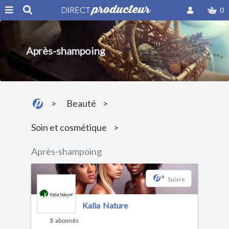
0
Après-shampoing
Beauté
Soin et cosmétique
Après-shampoing
+
Suivre
Kalia Nature
3
abonnés