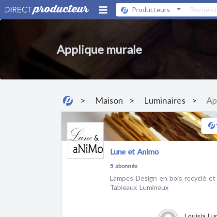
Producteurs
Applique murale
Maison
Luminaires
Ap
Lune et Animo
5
abonnés
Lampes Design en bois recyclé et de
Tableaux Lumineux
Louisia Lu