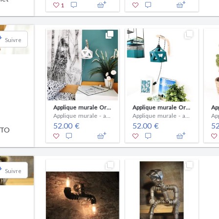
1
+
Suivre
Applique murale Origami blanche
Applique murale Origami bleu canard
Applique murale - ampoule(s)
Applique murale - ampoule(s)
52.00 €
52.00 €
52
ATO
+
Suivre