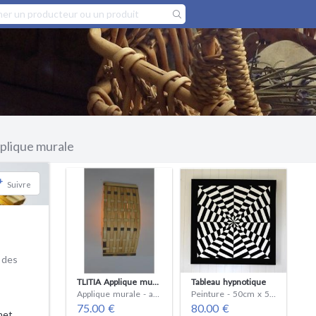
plique murale
+
Suivre
s
TLITIA Applique murale en bois de récup. Style ethnique, brut Grande applique murale en bois, tressée lames
Tableau hypnotique
Applique murale - ampoule(s)
Peinture - 50cm x 50cm x 3.5cm
75.00 €
80.00 €
net