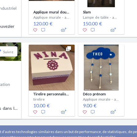
ndustriel
Applique mural double éclairage ''haut-bas''
Slam
Applique murale - ampoule(s)
Lampe de table - ampoule(s)
120.00 €
150.00 €
ouvezier
+
Suivre
ation
Tirelire personnalisée
Déco prénom
tirelire
Applique murale - ampoule(s)
10.00 €
9.00 €
des etoiles dans les yeux
t d’autres technologies similaires dans un but de performance, de statistiques, de per