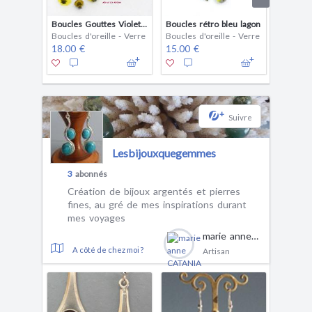
Boucles Gouttes Violettes
Boucles rétro bleu lagon
Boucles d'oreille - Verre
Boucles d'oreille - Verre
Boucles 
18.00 €
15.00 €
24.00 
+
Suivre
Lesbijouxquegemmes
3
abonnés
Création de bijoux argentés et pierres
fines, au gré de mes inspirations durant
mes voyages
marie anne CATANIA
A côté de chez moi ?
Artisan