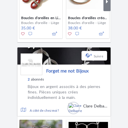
Boucles d’oreilles en Liège Rouges
Boucles d’oreilles créoles en Liège
Boucles d'oreille - Liège
Boucles d'oreille - Liège
Boucles 
35.00 €
38.00 €
32.00 
+
Suivre
Forget me not Bijoux
2
abonnés
Bijoux en argent associés à des pierres
fines. Pièces uniques crées
individuellement à la main.
Clare Delbarre
A côté de chez moi ?