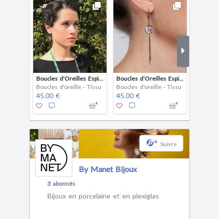
Boucles d'Oreilles Espigaou Vert
Boucles d'Oreilles Espigaou rose
Boucles d'oreille - Tissu
Boucles d'oreille - Tissu
Boucles 
45.00 €
45.00 €
45.00 
+
Suivre
By Manet Bijoux
3
abonnés
Bijoux en porcelaine et en plexiglas