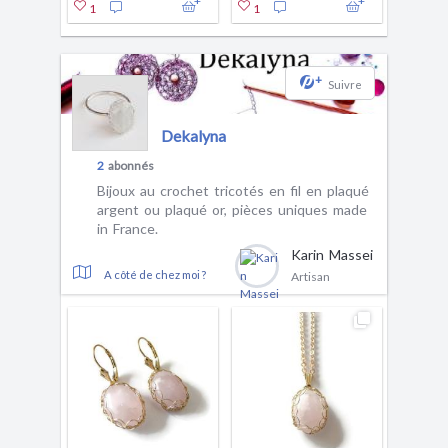
1
1
3
+
Suivre
Dekalyna
2
abonnés
Bijoux au crochet tricotés en fil en plaqué
argent ou plaqué or, pièces uniques made
in France.
Karin Massei
A côté de chez moi ?
Artisan