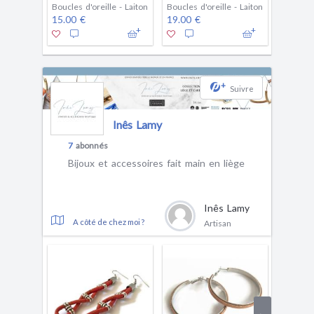
Boucles d'oreille - Laiton
Boucles d'oreille - Laiton
Boucles 
15.00 €
19.00 €
19.00 
+
Suivre
Inês Lamy
7
abonnés
Bijoux et accessoires fait main en liège
Inês Lamy
A côté de chez moi ?
Artisan