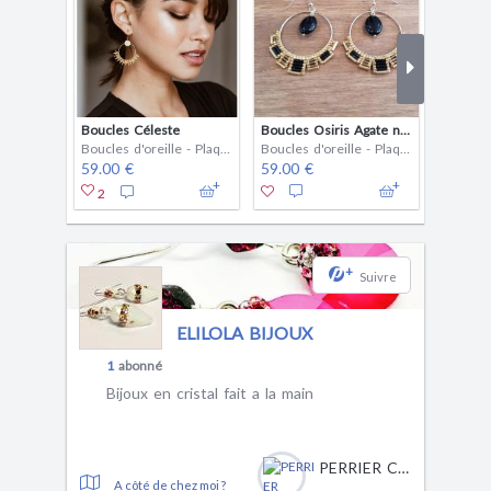
Boucles Céleste
Boucles Osiris Agate noire
Créoles
Boucles d'oreille - Plaqué or
Boucles d'oreille - Plaqué or
59.00 €
59.00 €
55.00 
2
+
Suivre
ELILOLA BIJOUX
1
abonné
Bijoux en cristal fait a la main
PERRIER CAROLA
A côté de chez moi ?