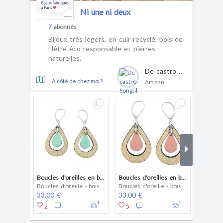
Ni une ni deux
7
abonnés
Bijoux très légers, en cuir recyclé, bois de
Hêtre éco-responsable et pierres
naturelles.
De castro Songül
A côté de chez moi ?
Artisan
Boucles d'oreilles en bois et cuir AMANDE Menthe
Boucles d'oreilles en bois et cuir AMANDE Rose
Boucles d'oreille - bois
Boucles d'oreille - bois
Boucles 
33.00 €
33.00 €
26.00 
2
5
3