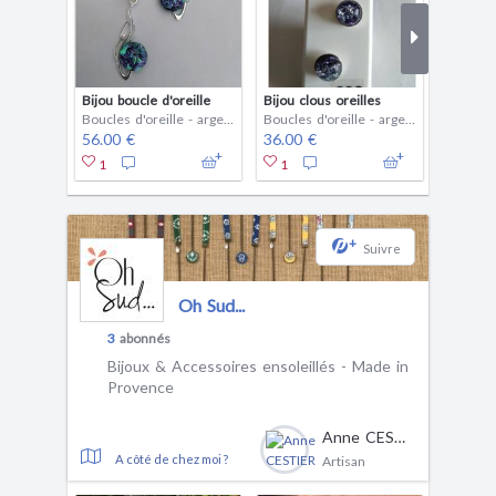
Bijou boucle d'oreille
Bijou clous oreilles
Bijou cl
Boucles d'oreille - argent
Boucles d'oreille - argent
56.00 €
36.00 €
36.00 
1
1
+
Suivre
Oh Sud...
3
abonnés
Bijoux & Accessoires ensoleillés - Made in
Provence
Anne CESTIER
A côté de chez moi ?
Artisan