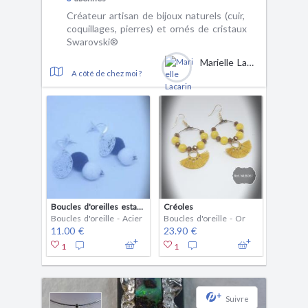
Créateur artisan de bijoux naturels (cuir,
coquillages, pierres) et ornés de cristaux
Swarovski®
Marielle Lacarin
A côté de chez moi ?
Boucles d'oreilles estampilles
Créoles
Boucles d'oreille - Acier
Boucles d'oreille - Or
11.00 €
23.90 €
1
1
+
Suivre