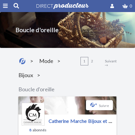
0
Boucle d'oreille
Mode
1
2
Suivant
Bijoux
Boucle d'oreille
+
Suivre
Catherine Marche Bijoux et Joaillerie
8
abonnés