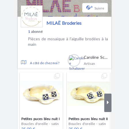
+
Suivre
MILAË Broderies
1
abonné
Pièces de mosaïque à l'aiguille brodées à la
main
Caroline Schabaver
A côté de chez moi ?
Artisan
Petites puces bleu nuit I
Petites puces bleu nuit II
Petites 
Boucles d'oreille - satin
Boucles d'oreille - satin
Boucles 
25.00 €
25.00 €
25.00 