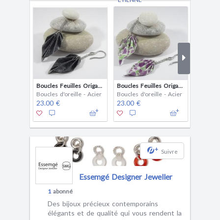
Boucles Feuilles Origami noir pailleté
Boucles Feuilles Origami fuchsia avec pois multicolores
Boucles d'oreille - Acier
Boucles d'oreille - Acier
Boucles 
23.00 €
23.00 €
23.00 
+
Suivre
Essemgé Designer Jeweller
1
abonné
Des bijoux précieux contemporains
élégants et de qualité qui vous rendent la