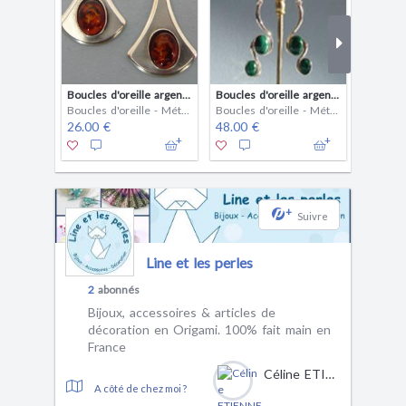
Boucles d'oreille argenté en ambre
Boucles d'oreille argenté en malachite
Boucles d'oreille - Métal (argenté)
Boucles d'oreille - Métal (argenté)
26.00 €
48.00 €
28.00 
+
Suivre
Line et les perles
2
abonnés
Bijoux, accessoires & articles de
décoration en Origami. 100% fait main en
France
Céline ETIENNE
A côté de chez moi ?