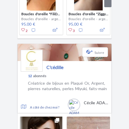
Boucles d'oreille "FiliDôme"
Boucles d'oreille "Ziggy Circle"
Boucles d'oreille - argent
Boucles d'oreille - argent
95.00 €
95.00 €
110.00
2
3
2
+
Suivre
C'cédille
12
abonnés
Créatrice de bijoux en Plaqué Or, Argent,
pierres naturelles, perles Miyuki, faits-main
Cécile ADAM
A côté de chez moi ?