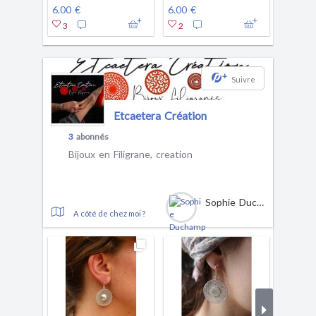
6.00 €
6.00 €
16.00 
3
2
4
+
Suivre
Etcaetera Création
3
abonnés
Bijoux en Filigrane, creation
Sophie Duchamp
A côté de chez moi ?