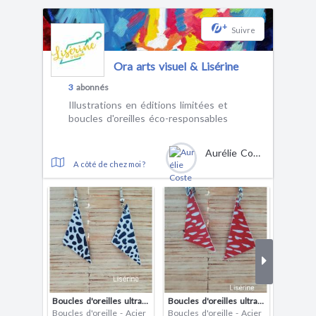
+
Suivre
Ora arts visuel & Lisérine
3
abonnés
Illustrations en éditions limitées et
boucles d'oreilles éco-responsables
Aurélie Coste
A côté de chez moi ?
Boucles d'oreilles ultra légères
Boucles d'oreilles ultra légères
Boucles d'oreille - Acier
Boucles d'oreille - Acier
Boucles 