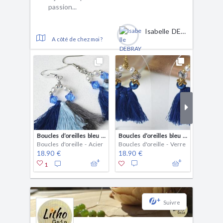
passion...
Isabelle DEBRAY
A côté de chez moi ?
Boucles d’oreilles bleu gris et argent Gipsy, boucles d’oreilles pompon perlé, boucles d’oreilles Hippie, boucles d’oreilles bohèmes
Boucles d’oreilles bleu et doré Gipsy, boucles d’oreilles pompon perlé, boucles d’oreilles Hippie, boucles d’oreilles bohèmes
Boucles d'oreille - Acier
Boucles d'oreille - Verre
Boucles 
18.90 €
18.90 €
18.90 
1
+
Suivre