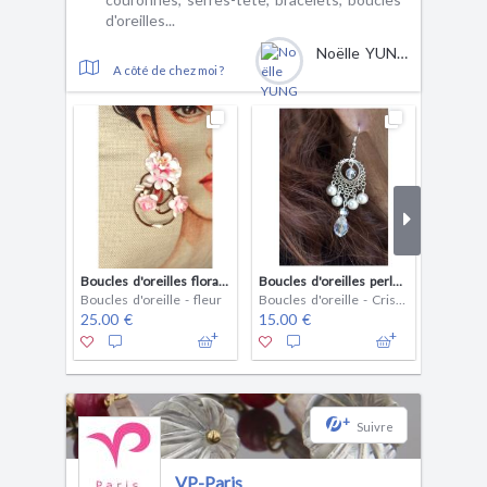
d'oreilles...
Noëlle YUNG
A côté de chez moi ?
Boucles d'oreilles florales roses
Boucles d'oreilles perlées swaroski
Boucles d'oreille - fleur
Boucles d'oreille - Cristal (swarovski)
25.00 €
15.00 €
20.00 
+
Suivre
VP-Paris