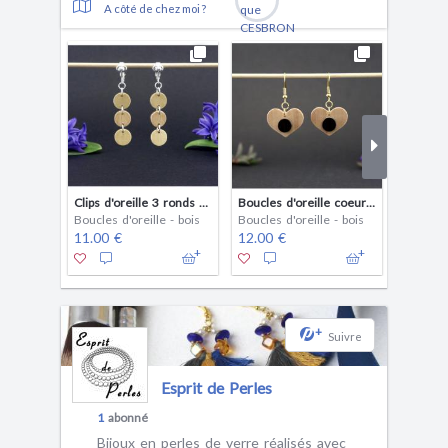
A côté de chez moi ?
Clips d'oreille 3 ronds en bois
Boucles d'oreille coeur en bois bicolores
Boucles d'oreille - bois
Boucles d'oreille - bois
Boucles 
11.00 €
12.00 €
11.00 
+
Suivre
Esprit de Perles
1
abonné
Bijoux en perles de verre réalisés avec