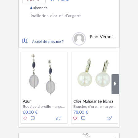
4
abonnés
Joailleries d'or et d'argent
Pion Véronique
A côté de chez moi ?
Azur
Clips Maharanée blancs
Cœur D
Boucles d'oreille - argent
Boucles d'oreille - argent
Boucles 
60.00 €
78.00 €
245.00