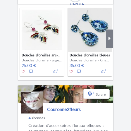
Boucles d’oreilles arc-en-ciel
Boucles d’oreilles bleues
Boucles 
Boucles d'oreille - argent
Boucles d'oreille - Cristal (swarovski)
25.00 €
35.00 €
30.00 
+
Suivre
Couronne2fleurs
4
abonnés
Création d'accessoires floraux elfiques :
couronnes, serres-tête, bracelets, boucles