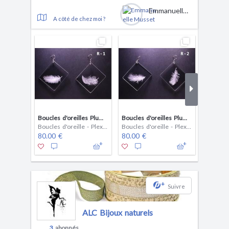
Emmanuelle Musset
A côté de chez moi ?
Boucles d'oreilles Plumes, modèle rectangle, élégant, Chic, Bijoux Modern et Contemporain, Plexiglas transparent gravé à la main, très léger R1
Boucles d'oreilles Plumes, modèle rectangle, élégant, Chic, Bijoux Modern et Contemporain, Plexiglas transparent gravé à la main, très léger R2
Boucles d'oreille - Plexiglas
Boucles d'oreille - Plexiglas
80.00 €
80.00 €
80.00 
+
Suivre
ALC Bijoux naturels
3
abonnés