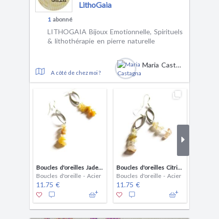
LithoGaia
1
abonné
LITHOGAIA Bijoux Emotionnelle, Spirituels
& lithothérapie en pierre naturelle
Maria Castagna
A côté de chez moi ?
Boucles d'oreilles Jade Jaune
Boucles d'oreilles Citrine
Boucles d'oreille - Acier
Boucles d'oreille - Acier
Boucles 
11.75 €
11.75 €
14.75 