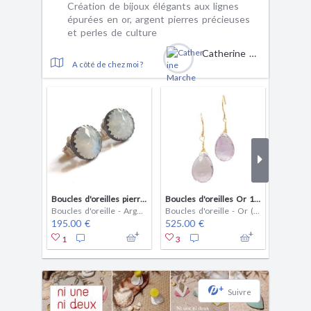
Création de bijoux élégants aux lignes
épurées en or, argent pierres précieuses
et perles de culture
Catherine Marche
A côté de chez moi ?
Boucles d'oreilles pierres de lune
Boucles d'oreilles Or 18ct et Amethyste Rose de France
Boucles d'oreille - Argent (925)
Boucles d'oreille - Or (jaune)
195.00 €
525.00 €
135.00
1
3
1
+
Suivre