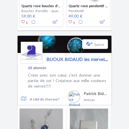
Quartz rose boucles d'oreilles en plaqué or et dormeuses
Quartz rose pendentif plaqué or
Boucles d'oreille - quartz
Pendentif
59.00 €
49.00 €
1
1
+
Suivre
BIJOUX BIDAUD les merveilles de dolores
23
abonnés
Créer avec son cœur, c'est donner une
partie de soi ! Créateur aux mille couleurs
de verres!!!!
Patrick Bidaud
A côté de chez moi ?
Artisan