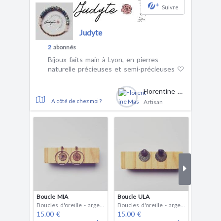
+
Suivre
Judyte
2
abonnés
Bijoux faits main à Lyon, en pierres
naturelle précieuses et semi-précieuses ♡
Florentine Mas
A côté de chez moi ?
Artisan
Boucle MIA
Boucle ULA
Boucles
Boucles d'oreille - argent
Boucles d'oreille - argent
15.00 €
15.00 €
15.00 