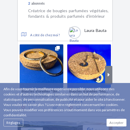
2
abonnés
Créatrice de bougies parfumées végétales,
fondants & produits parfumés d'intérieur
Laura Bauta
A côté de chez moi ?
Afin de vous fournir la meilleure expérience possible, nous utilisons des
Boucles d'oreilles "Shine"
Boucles d'oreilles "Moon"
cookies et d’autres technologies similaires dans un but de performance, de
Boucles d'oreille - acier inoxydable
Boucles d'oreille - acier inoxydable
statistiques, de personnalisation, de publicité et pour aider le site à fonctionner.
14.99 €
14.99 €
9.99 €
Vous voulez en savoir plus ? Lisez notre règlement concernant les cookies.
Vous pouvez modifier vos préférences à tout moment dans vos paramètres de
confidentialité.
Réglages
Accepter
+