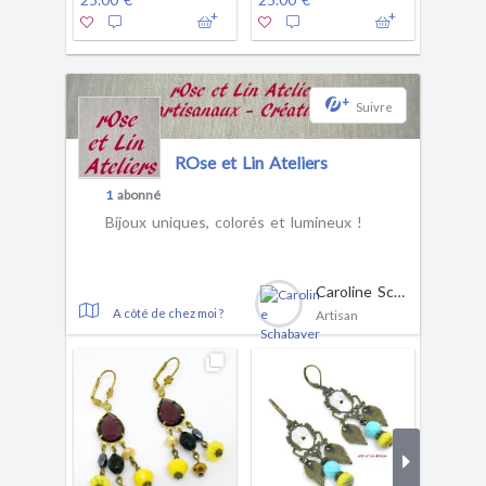
+
Suivre
ROse et Lin Ateliers
1
abonné
Bijoux uniques, colorés et lumineux !
Caroline Schabaver
A côté de chez moi ?
Artisan