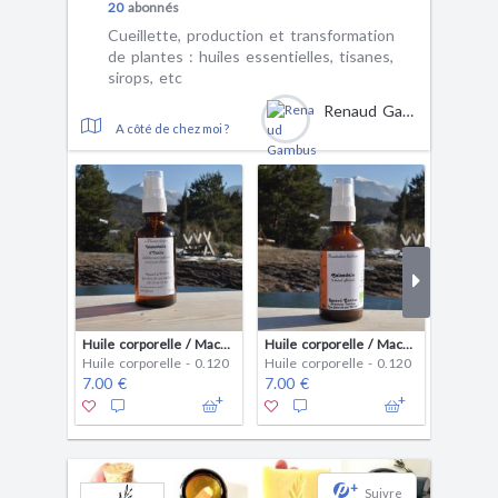
20
abonnés
Cueillette, production et transformation
de plantes : huiles essentielles, tisanes,
sirops, etc
Renaud Gambus
A côté de chez moi ?
Huile corporelle / Macérat Immortelle
Huile corporelle / Macérat Calendula
Huile corporelle - 0.120
Huile corporelle - 0.120
Huile co
7.00 €
7.00 €
7.00 €
+
Suivre