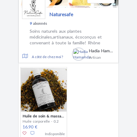
Naturesafe
9
abonnés
Soins naturels aux plantes
médicinales,artisanaux, écoconçus et
convenant à toute la famille! Rhône
Hadia Hamamda
A côté de chez moi ?
Artisan
Huile de soin & massage aux herbes bienfaisantes biologiques (100ml)
Huile corporelle - 0.2
16.90 €
Indisponible