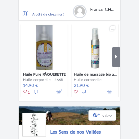
France CHARVIN
A côté de chez moi ?
Huile Pure PÂQUERETTE
Huile de massage bio aux plantes 'raffermissantes' 100ml, pâquerette et achillée, extrait par macérations solaires, pour tout type de peau
Huile corporelle - 4668
Huile corporelle -
Huile co
14.90 €
21.90 €
21.90 
1
+
Suivre
Les Sens de nos Vallées