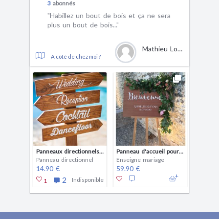
3
abonnés
"Habillez un bout de bois et ça ne sera
plus un bout de bois..."
Mathieu Locatelli
A côté de chez moi ?
Panneaux directionnels bois et peinture à personnaliser, pancarte en bois, flèche mariages, signalétique champêtres, panneau pour mariage
Panneau d'accueil pour Mariage (copie)
Panneau directionnel
Enseigne mariage
14.90 €
59.90 €
2
Indisponible
1