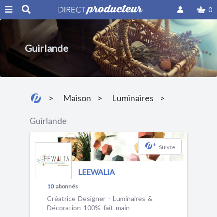
0
Guirlande
Maison
Luminaires
Guirlande
+
Suivre
LEEWALIA
10
abonnés
Créatrice Designer - Luminaires &
Décoration 100% fait main