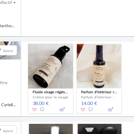
factif •
Charlène Berthomiere
+
Suivre
être
Fluide visage régénérant | Rechargeable
Parfum d'intérieur relaxant | Rechargeable
Crème pour le visage
Parfum d'intérieur -
38.00 €
14.00 €
Orianne & Cyrielle MAILHAN
+
Suivre