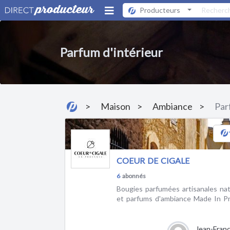
Producteurs
Parfum d'intérieur
Maison
Ambiance
Par
COEUR DE CIGALE
6
abonnés
Bougies parfumées artisanales nat
et parfums d'ambiance Made In P