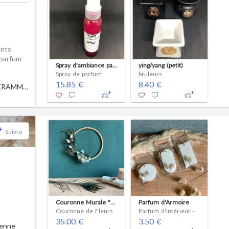
ants
 parfum
Spray d'ambiance parfurmé
ying/yang (petit)
Spray de parfum
bruleurs
15.85 €
8.40 €
MALIKA KRAMMALA
+
Suivre
Couronne Murale "Peter"
Parfum d'Armoire
Couronne de Fleurs
Parfum d'intérieur -
35.00 €
3.50 €
ienne