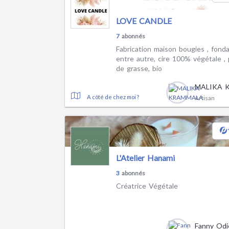
LOVE CANDLE
7
abonnés
Fabrication maison bougies , fond
entre autre, cire 100% végétale ,
de grasse, bio
A côté de chez moi ?
Artisan
L'Atelier Hanami
3
abonnés
Créatrice Végétale
Fanny Od