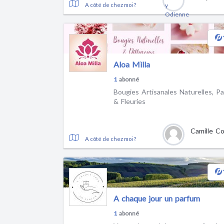
A côté de chez moi ?
Aloa Mìlla
1
abonné
Bougies Artisanales Naturelles, P
& Fleuries
A côté de chez moi ?
A chaque jour un parfum
1
abonné