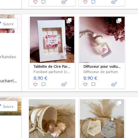
+
Suivre
arfumées
Tablette de Cire Parfumée - FLEUR DE CERISIER
Diffuseur pour voiture - FLEUR DE CERISIER
Fondant parfumé (cire)
Diffuseur de parfum
8.90 €
8.90 €
Camille Coucharriere
+
Suivre