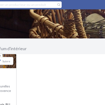
fum d'intérieur
+
Suivre
urelles
rovence
Jean-François BUISSON