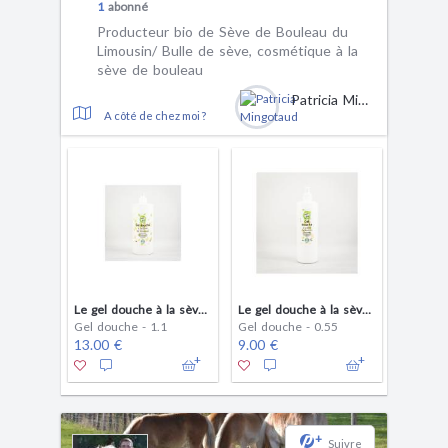
1
abonné
Producteur bio de Sève de Bouleau du
Limousin/ Bulle de sève, cosmétique à la
sève de bouleau
Patricia Mingotaud
A côté de chez moi ?
Le gel douche à la sève de bouleau Bulle de Sève 1kg
Le gel douche à la sève de bouleau Bulle de Sève 500gr
Gel douche - 1.1
Gel douche - 0.55
13.00 €
9.00 €
+
Suivre