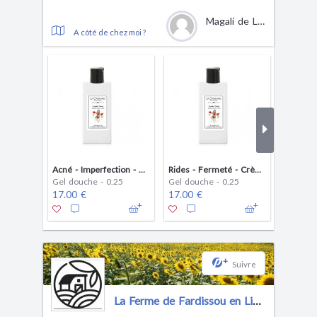
Magali de La Cassidaine
A côté de chez moi ?
Acné - Imperfection - Crème de douche au Lait d'Anesse
Rides - Fermeté - Crème de douche au Lait d'Anesse
Gel douche - 0.25
Gel douche - 0.25
Gel dou
17.00 €
17.00 €
17.00 
+
Suivre
La Ferme de Fardissou en Limousin