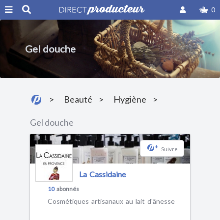
0
Gel douche
Beauté
Hygiène
Gel douche
+
Suivre
La Cassidaine
10
abonnés
Cosmétiques artisanaux au lait d'ânesse