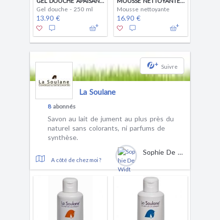
GEL DOUCHE APAISANT LAVANDIN / ORANGE
MOUSSE NETTOYANTE VISAGE LAVANDIN / ORANGE
Gel douche - 250 ml
Mousse nettoyante
13.90 €
16.90 €
+
Suivre
La Soulane
8
abonnés
Savon au lait de jument au plus près du
naturel sans colorants, ni parfums de
synthèse.
Sophie De Widt
A côté de chez moi ?