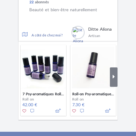
22
abonnés
Beauté et bien-être naturellement
Ditte Aliona
A côté de chez moi ?
Artisan
7 Psy-aromatiques Roll-on aux huiles essentielles bio pour bien-être et rééquilibre
Roll-on Psy-aromatique Bleu aux huiles essentielles bio
Roll on
Roll on
Roll on
42.00 €
7.30 €
7.30 €