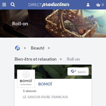
0
Roll-on
Beauté
Bien-être et relaxation
Roll-on
+
Suivre
BOMOÏ
5
abonnés
LE SAVOIR-FAIRE FRANCAIS