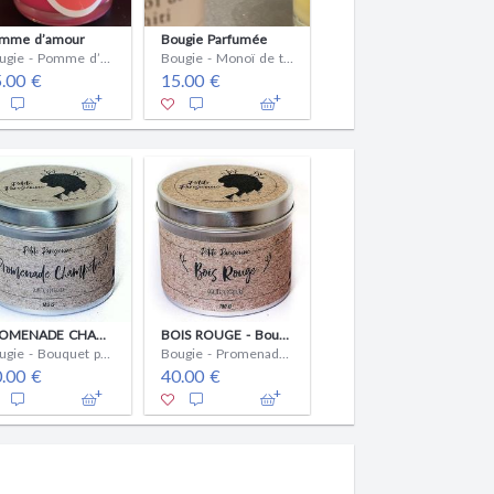
Bougie Parfumée
mme d’amour
Bougie Parfumée
Bougie - Vanille
Bougie - Pomme d’amour
Bougie - Monoï de tahiti
15.00 €
.00 €
15.00 €
FLEUR DE TIARE - Bougie 180g
PROMENADE CHAMPÊTRE - Bougie 180g
BOIS ROUGE - Bougie 180g
Bougie - Senteur de fleur de tiaré.
Bougie - Bouquet printanier fleurie et envoûtant.
Bougie - Promenade fraîche et envoûtante en pleine forêt.
40.00 €
.00 €
40.00 €