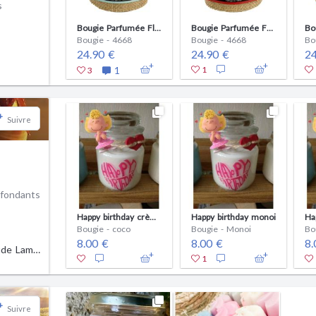
s
Bougie Parfumée Fleur de Tiaré-Monoï - 100% naturelle
Bougie Parfumée Framboise Caramel - 100% naturelle
Bougie - 4668
Bougie - 4668
Bo
24.90 €
24.90 €
24
1
1
3
+
Suivre
 fondants
Happy birthday crème de coco
Happy birthday monoi
Bougie - coco
Bougie - Monoi
Bo
8.00 €
8.00 €
8.
Marie-Claude Lamour
1
+
Suivre