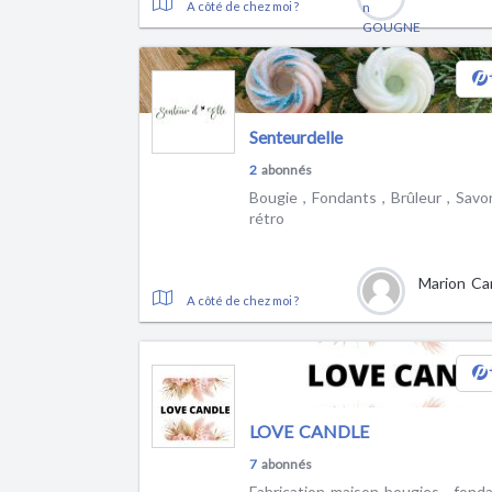
A côté de chez moi ?
Senteurdelle
2
abonnés
Bougie , Fondants , Brûleur , Savo
rétro
Marion Ca
A côté de chez moi ?
LOVE CANDLE
7
abonnés
Fabrication maison bougies , fond