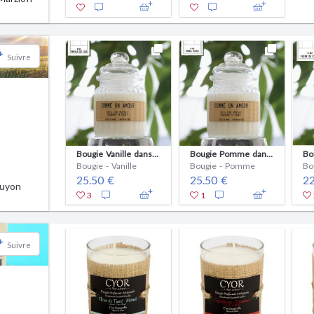
+
Suivre
Bougie Vanille dans une bonbonnière comme les Yankee Candle, mais 100% naturelle
Bougie Pomme dans une bonbonnière comme les Yankee Candle
Bougie - Vanille
Bougie - Pomme
25.50 €
25.50 €
22
Guyon
3
1
+
Suivre