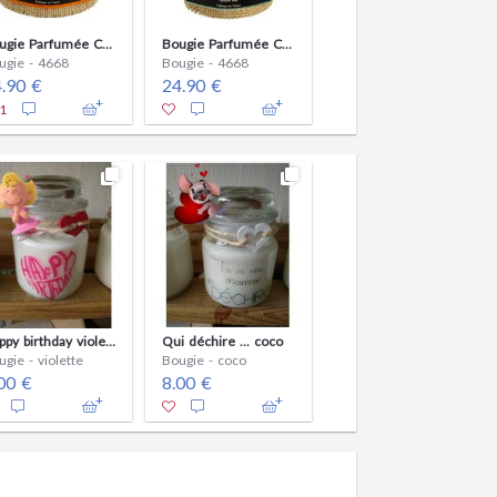
Bougie Parfumée Bois d'olivier - 100% naturelle
Bougie Parfumée Cannelle Orange - 100% naturelle
Bougie Parfumée Cèdre - 100% naturelle
Bougie - 4668
ugie - 4668
Bougie - 4668
24.90 €
.90 €
24.90 €
1
1
Qui déchire ... monoi
Happy birthday violette
Qui déchire ... coco
Bougie - Monoi
ugie - violette
Bougie - coco
8.00 €
00 €
8.00 €