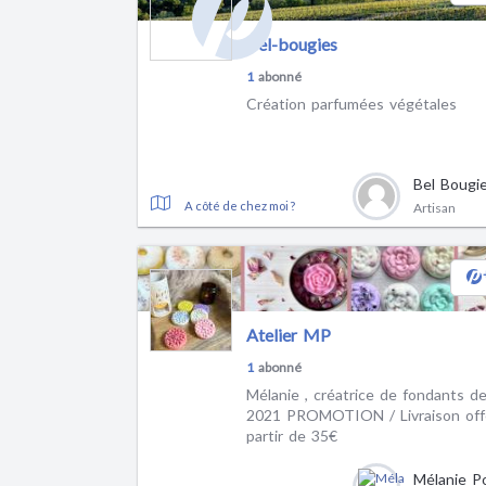
Bel-bougies
1
abonné
Création parfumées végétales
Bel Bougi
A côté de chez moi ?
Artisan
Atelier MP
1
abonné
Mélanie , créatrice de fondants depuis
2021 PROMOTION / Livraison offerte à
partir de 35€
Mélanie P