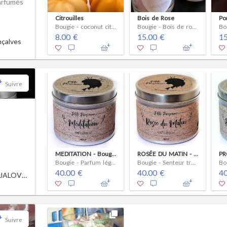
arfumés
Citrouilles
Bois de Rose
Po
Bougie - coconut citrouille vanille
Bougie - Bois de rose
8.00 €
15.00 €
15
nçalves
+
Suivre
MEDITATION - Bougie 180g
ROSÉE DU MATIN - Bougie 180g
Bougie - Parfum léger et aquatique
Bougie - Senteur très fraîche de verdure légèrement iodée.
40.00 €
40.00 €
40
Christelle JALOVEC
+
Suivre