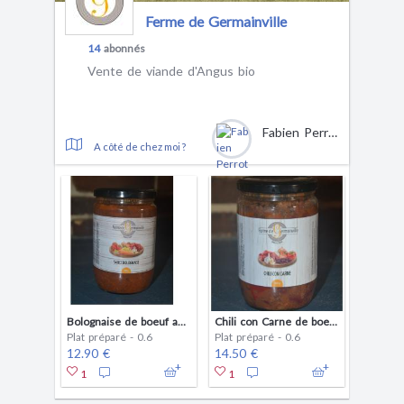
Ferme de Germainville
14
abonnés
Vente de viande d'Angus bio
Fabien Perrot
A côté de chez moi ?
Bolognaise de boeuf angus BIO
Chili con Carne de boeuf BIO
Plat préparé - 0.6
Plat préparé - 0.6
12.90 €
14.50 €
1
1