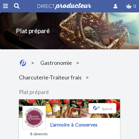
0
Plat préparé
Gastronomie
Charcuterie-Traiteur frais
Plat préparé
+
Suivre
L'armoire à Conserves
8
abonnés