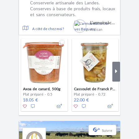
Conserverie artisanale des Landes.
Conserves à base de produits frais, locaux
et sans conservateurs.
L'armoireàconserves Beguery
A côté de chez moi ?
Artisan
Axoa de canard, 500g
Cassoulet de Franck Putelat MOF 2018,720g
Plat préparé - 0.5
Plat préparé - 0.72
Plat pré
18.05 €
22.00 €
13.75 
+
Suivre