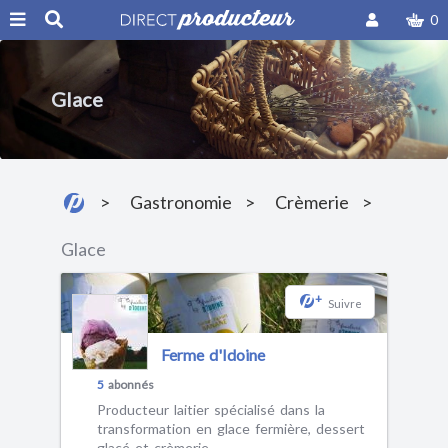
0
Glace
Gastronomie
Crèmerie
Glace
+
Suivre
Ferme d'Idoine
5
abonnés
Producteur laitier spécialisé dans la
transformation en glace fermière, dessert
glacé et crèmerie