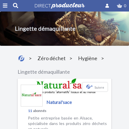
0
Lingette démaquillante
Zéro déchet
Hygiène
Lingette démaquillante
+
Suivre
Natural'sace
11
abonnés
Petite entreprise basée en Alsace,
spécialisée dans les produits zéro déchets
et naturels.