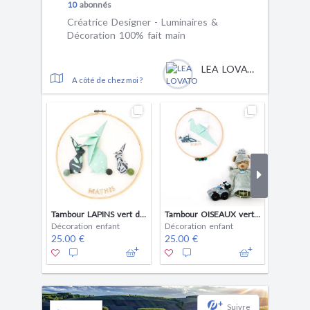
10
abonnés
Créatrice Designer - Luminaires &
Décoration 100% fait main
LEA LOVATO
A côté de chez moi ?
Tambour LAPINS vert d'eau et gris - décoration chambre enfant bébé à personnaliser
Tambour OISEAUX vert d'eau et gris - décoration chambre enfant bébé à personnaliser
Décoration enfant
Décoration enfant
Décorat
25.00 €
25.00 €
25.00 
+
Suivre