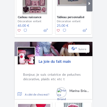
Cadeau naissance
Tableau personnalisé
Tableau 
Décoration enfant
Décoration enfant
Décorat
65.00 €
25.00 €
38.00 
+
Suivre
La joie du fait main
Bonjour, je suis créatrice de peluches
décorative, plaids etc etc t
Marina Briand
A côté de chez moi ?