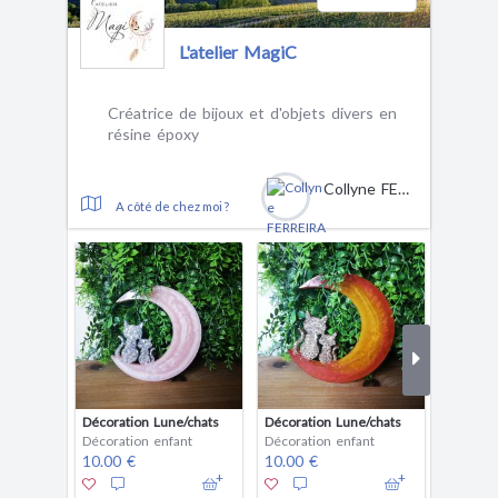
L'atelier MagiC
Créatrice de bijoux et d'objets divers en
résine époxy
Collyne FERREIRA DA SILVA
A côté de chez moi ?
Décoration Lune/chats
Décoration Lune/chats
Décorat
Décoration enfant
Décoration enfant
Décorat
10.00 €
10.00 €
10.00 