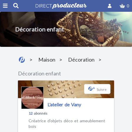
0
Décoration enfant
Maison
Décoration
Décoration enfant
+
Suivre
L'atelier de Vany
12
abonnés
Créatrice d'objets déco et ameublement
bois