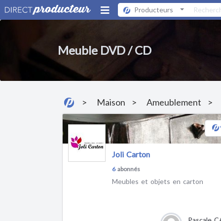
Producteurs
Meuble DVD / CD
Maison
Ameublement
Joli Carton
6
abonnés
Meubles et objets en carton
Pascale C