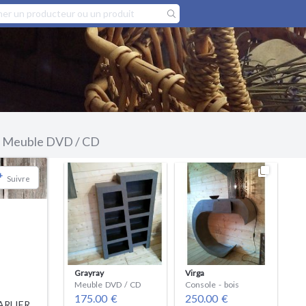
Meuble DVD / CD
+
Suivre
Grayray
Virga
Meuble DVD / CD
Console - bois
175.00 €
250.00 €
ARLIER