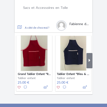
Sacs et Accessoires en Toile
Fabienne de Resbecq
A côté de chez moi ?
Grand Tablier Enfant "Rouge et Vichy"
Tablier Enfant "Bleu & Coeurs"
Tablier enfant
Tablier enfant
Tablier 
25.00 €
25.00 €
25.00 