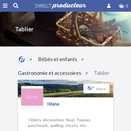
0
Tablier
Bébés et enfants
Gastronomie et accessoires
Tablier
+
Suivre
Iléana
Objets décoratives Noel, Paques,
patchwork, quilling, tricots, etc.