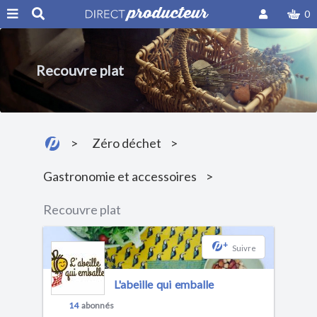
0
Recouvre plat
Zéro déchet
Gastronomie et accessoires
Recouvre plat
+
Suivre
L'abeille qui emballe
14
abonnés