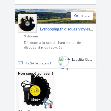
+
Suivre
Lvshopping.fr disques vinyles horloge
3
abonnés
Découpe à la scie à chantourner de
disques vinyles recyclés
Laetitia Gacogne
A côté de chez moi ?