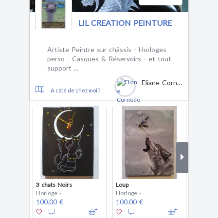
LIL CREATION PEINTURE
Artiste Peintre sur châssis - Horloges
perso - Casques & Réservoirs - et tout
support ...
Eliane Cornède
A côté de chez moi ?
3 chats Noirs
Loup
Templie
Horloge -
Horloge -
Horloge
100.00 €
100.00 €
100.00