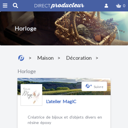
0
Horloge
Maison
Décoration
Horloge
+
Suivre
L'atelier MagiC
Créatrice de bijoux et d'objets divers en
résine époxy