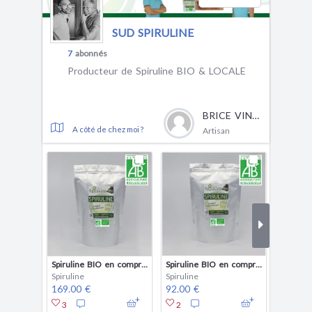
SUD SPIRULINE
7
abonnés
Producteur de Spiruline BIO & LOCALE
BRICE VINCENT
A côté de chez moi ?
Artisan
Spiruline BIO en comprimés 1 kg
Spiruline BIO en comprimes 500 g
Spiruline
Spiruline
Spirulin
169.00 €
92.00 €
139.00
3
2
1