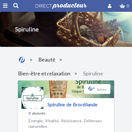
0
Spiruline
Beauté
Bien-être et relaxation
Spiruline
+
Suivre
Spiruline de Brocéliande
3
abonnés
Energie, Vitalité, Résistance, Défenses
naturelles