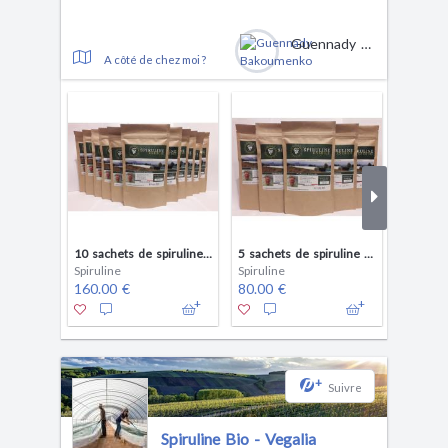
Guennady Bakoumenko
A côté de chez moi ?
10 sachets de spiruline pure en pailletes (10x100g) + 1 gratuit
5 sachets de spiruline pure en paillettes (5x100g)
Spiruline
Spiruline
Spirulin
160.00 €
80.00 €
16.00 
+
Suivre
Spiruline Bio - Vegalia