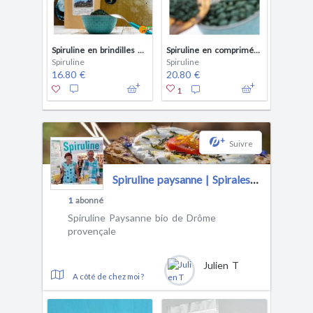
Spiruline en brindilles 100 G
Spiruline en comprimés 100 G
Spiruline
Spiruline
16.80 €
20.80 €
1
+
Suivre
Spiruline paysanne | SpiralesdeLux
1
abonné
Spiruline Paysanne bio de Drôme
provençale
Julien T
A côté de chez moi ?