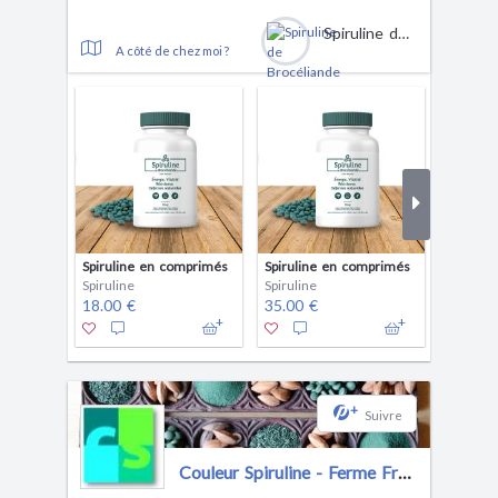
Spiruline de Brocéliande
A côté de chez moi ?
Spiruline en comprimés
Spiruline en comprimés
Spiruline
Spiruline
Spiruline
Spirulin
18.00 €
35.00 €
15.00 
+
Suivre
Couleur Spiruline - Ferme Francaise