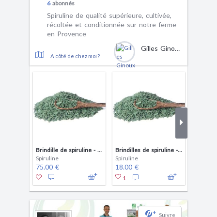
6
abonnés
Spiruline de qualité supérieure, cultivée,
récoltée et conditionnée sur notre ferme
en Provence
Gilles Ginoux
A côté de chez moi ?
Brindille de spiruline - sachet de 500g
Brindilles de spiruline - 100 g
Spiruline
Spiruline
Spirulin
75.00 €
18.00 €
130.00
1
+
Suivre