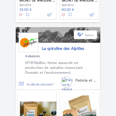
SACHET DE SPIRULINE EN COMPRIMÉ 100G
SACHET DE SPIRULINE EN COMPRIMÉ 500G
Spiruline
Spiruline
Spirulin
18.00 €
80.00 €
51.00 
1
+
Suivre
La spiruline des Alpilles
4
abonnés
SPIR'Alpilles, ferme aquacole en
production de spiruline respectant
l'humain et l'environnement.
Patricia et Michel Capanni
A côté de chez moi ?