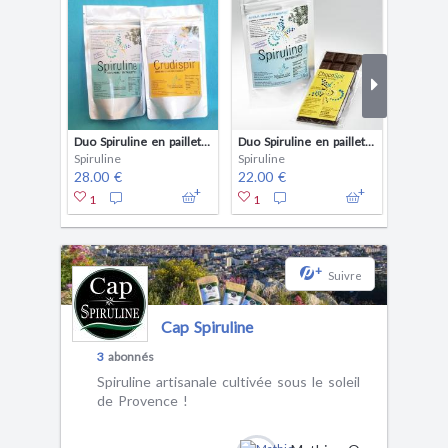
Duo Spiruline en paillettes 100g + Crudispir 100g
Duo Spiruline en paillettes 100 g + Chocolat à 10% de spiruline 100g
Spiruline
Spiruline
Spirulin
28.00 €
22.00 €
18.00 
1
1
1
+
Suivre
Cap Spiruline
3
abonnés
Spiruline artisanale cultivée sous le soleil
de Provence !