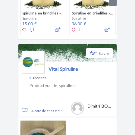
Spiruline en brindilles - 100 gr
Spiruline en brindilles - 250 gr
Spiruline
Spiruline
Spirulin
15.00 €
36.00 €
56.00 
+
Suivre
Vital Spiruline
2
abonnés
Producteur de spiruline
Dimitri BOUCHET
A côté de chez moi ?