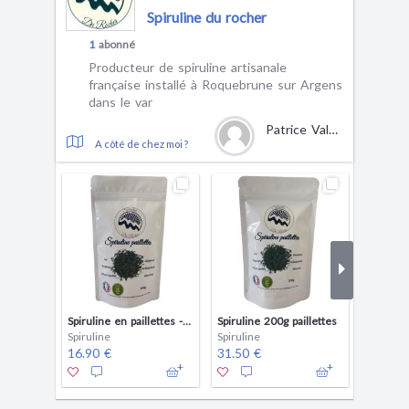
Spiruline du rocher
1
abonné
Producteur de spiruline artisanale
française installé à Roquebrune sur Argens
dans le var
Patrice Valenti
A côté de chez moi ?
Spiruline en paillettes - 100g - 100% pure et naturelle - Producteur français
Spiruline 200g paillettes
Spiruline
Spiruline
Spirulin
16.90 €
31.50 €
19.90 