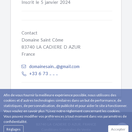
Inscrit le 5 janvier 2024
Contact
Domaine Saint Côme
83740 LA CADIERE D AZUR
France
domainesain...@gmail.com
+33 6 73 .. .. ..
Afin de vous fournir la meilleure expérience possible, nous utilisons des
cookies et d’autres technologies similaires dans un but de performance, de
statistiques, de personnalisation, de publicité et pour aider le site à fonctionner.
Vous voulez en savoir plus ? Lisez notre règlement concernant les cookies.
Vous pouvez modifier vos préférences à tout moment dans vos paramètres de
Domaine Saint Côme
confidentialité.
83740 LA CADIERE D AZUR, FRANCE
Réglages
Conditions Générales de Vente
Accepter