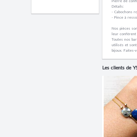
Pierre de conf
Détails:
- Cabochons r
- Pince à ress
Nos pièces son
leur confèrent
Toutes nos bar
utilisés et so
bijoux. Faites-
Les clients de 