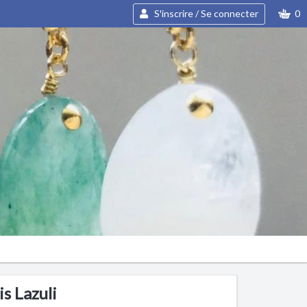
S'inscrire / Se connecter
0
is Lazuli