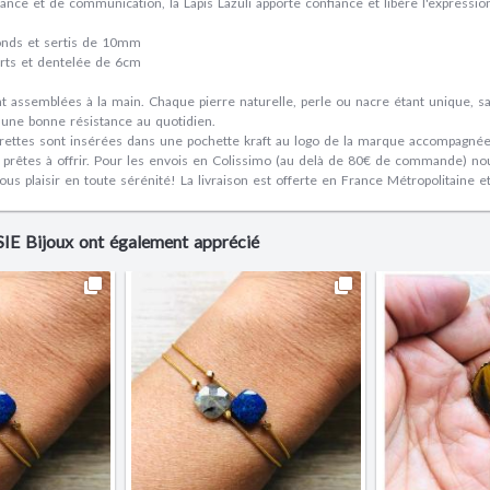
iance et de communication, la Lapis Lazuli apporte confiance et libère l'express
onds et sertis de 10mm
orts et dentelée de 6cm
t assemblées à la main. Chaque pierre naturelle, perle ou nacre étant unique, sa
 une bonne résistance au quotidien.
rettes sont insérées dans une pochette kraft au logo de la marque accompagnées
nt prêtes à offrir. Pour les envois en Colissimo (au delà de 80€ de commande) no
vous plaisir en toute sérénité! La livraison est offerte en France Métropolitaine et
YSIE Bijoux ont également apprécié