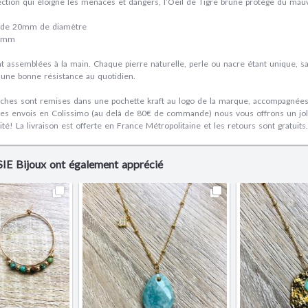
ection qui éloigne les menaces et dangers, l’Oeil de Tigre brune protège du mauv
e de 20mm de diamètre
20mm
t assemblées à la main. Chaque pierre naturelle, perle ou nacre étant unique, sa
 une bonne résistance au quotidien.
ches sont remises dans une pochette kraft au logo de la marque, accompagnées 
 les envois en Colissimo (au delà de 80€ de commande) nous vous offrons un joli 
té! La livraison est offerte en France Métropolitaine et les retours sont gratuits.
YSIE Bijoux ont également apprécié