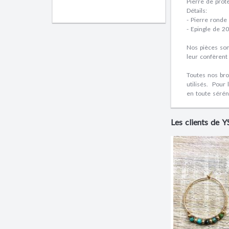
Pierre de prot
Détails:
- Pierre rond
- Epingle de 
Nos pièces son
leur confèrent
Toutes nos bro
utilisés. Pour
en toute séréni
Les clients de 