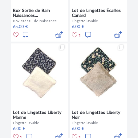
Box Sortie de Bain
Lot de Lingettes Écailles
Naissances
Canard
« PERSONNALISABLE »
Box cadeau de Naissance
Lingette lavable
65.00 €
6.00 €
1
Lot de Lingettes Liberty
Lot de Lingettes Liberty
Marine
Noir
Lingette lavable
Lingette lavable
6.00 €
6.00 €
1
1