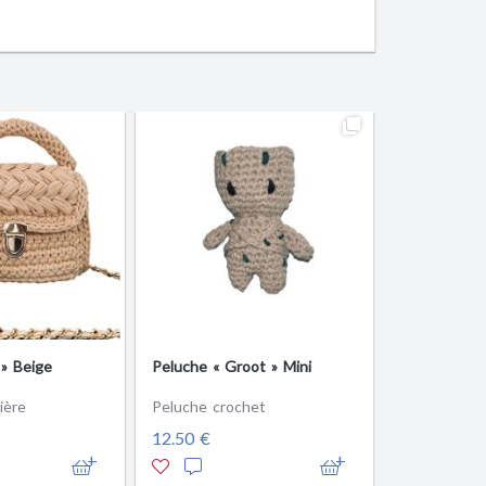
 » Beige
Peluche « Groot » Mini
ière
Peluche crochet
12.50 €