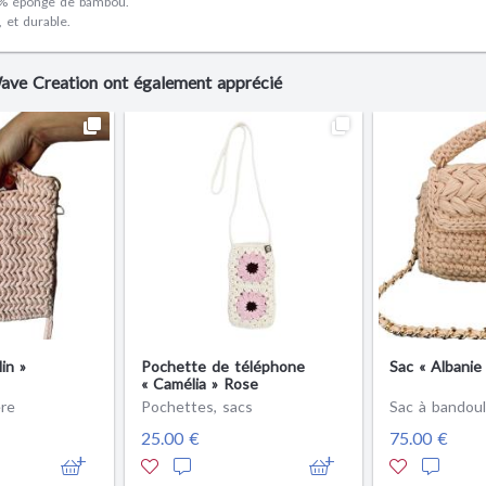
% éponge de bambou.
 et durable.
Wave Creation ont également apprécié
in »
Pochette de téléphone
Sac « Albanie
« Camélia » Rose
ère
Pochettes, sacs
Sac à bandoul
25.00 €
75.00 €