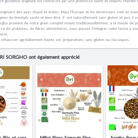
e gustative originale est renforcée par une promesse Santé et impacts Planète for
riginaire des pays chaud et arides. Mais l'Europe et les Américains sont en train
t plein de bienfaits santé et bien-être, il est naturellement sans gluten et puis i
orgho provient de notre grain complet moulu traditionnellement à la meule de p
rce de protéines, de fibres alimentaires, vous pouvez l'intégrer cette farine à v
gerie.
 rehausser agréablement toutes vos préparations sans gluten ou classiques.
 ORI SORGHO ont également apprécié
o (Bio et sans
Millet Blanc Semoule Fine
Sorgho Roux 