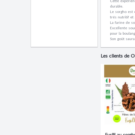
Cette expérienc
durable.
Le sorgho est o
trés nutritif e
La farine de s
Excellente sou
pour la boulan
Son goût saura
Les clients de
Fusilli au sorgh