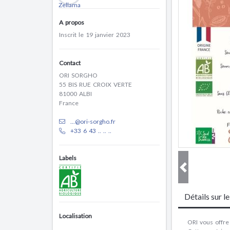
A propos
Inscrit le 19 janvier 2023
Contact
ORI SORGHO
55 BIS RUE CROIX VERTE
81000 ALBI
France
...@ori-sorgho.fr
+33 6 43 .. .. ..
Labels
Détails sur l
Localisation
ORI vous offre