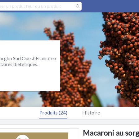
 sorgho Sud Ouest France en
taires diététiques.
Produits (24)
Histoire
Macaroni au sorgh