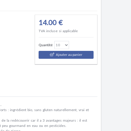
14.00 €
TVA incluse si applicable
Quantité
Ajouter au panier
..
ts : ingrédient bio, sans gluten naturellement, vrai et
de la redécouvrir car il a 3 avantages majeurs : il est
l est peu gourmand en eau ou en pesticides.
ule de pierre.