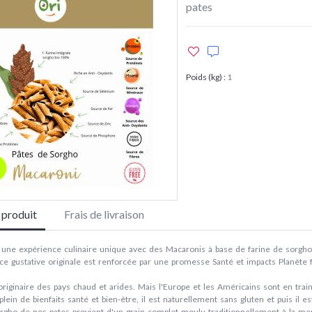
pates
Poids (kg)
:
1
e produit
Frais de livraison
 une expérience culinaire unique avec des Macaronis à base de farine de sorgho
e gustative originale est renforcée par une promesse Santé et impacts Planète for
riginaire des pays chaud et arides. Mais l'Europe et les Américains sont en train 
t plein de bienfaits santé et bien-être, il est naturellement sans gluten et puis i
orgho de nos pates provient d'un grain complet moulu traditionnellement à la me