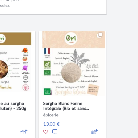
oulez.
e au sorgho
Sorgho Blanc Farine
gluten) - 250g
Intégrale (Bio et sans
gluten) - 2Kg
épicerie
13.00 €