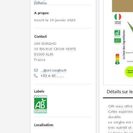
A propos
Inscrit le 19 janvier 2023
Contact
ORI SORGHO
55 BIS RUE CROIX VERTE
81000 ALBI
France
...@ori-sorgho.fr
+33 6 43 .. .. ..
Détails sur l
Labels
ORI vous offre
Cette expérienc
durable.
Le sorgho est o
Localisation
très nutritif e
La farine de s