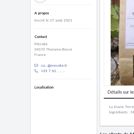
A propos
Inscrit le 27 août 2021
Contact
Mesoke
04170 Thorame-Basse
France
co...@mesoke.fr
+33 7 61 .. .. ..
Localisation
Détails sur l
La tisane Terre
Ingrédients
: M