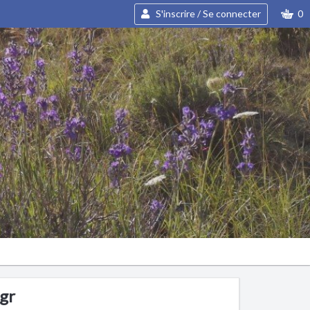
S'inscrire / Se connecter
0
0gr