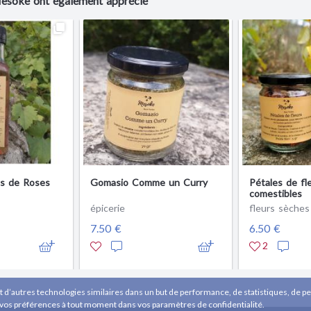
Mesoke ont également apprécié
es de Roses
Gomasio Comme un Curry
Pétales de fl
comestibles
épicerie
fleurs sèches
7.50 €
6.50 €
2
t d’autres technologies similaires dans un but de performance, de statistiques, de per
 vos préférences à tout moment dans vos paramètres de confidentialité.