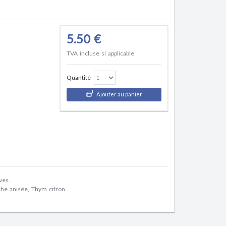
5.50 €
TVA incluse si applicable
Quantité
Ajouter au panier
ves.
tache anisée, Thym citron.