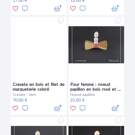
17.00 €
72.00 €
Cravate en bois et filet de
Pour femme : noeud
marqueterie coloré
papillon en bois rosé et fil
corail
Cravate - Vert
Noeud papillon
70.00 €
25.00 €