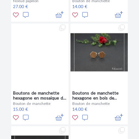
Meadow bleu roi
Noeud papillon
Bouton de manchette
27.00 €
14.00 €
Boutons de manchette
Boutons de manchette
hexagone en mosaique de
hexagone en bois de
bois
noyer
Bouton de manchette
Bouton de manchette
15.00 €
14.00 €