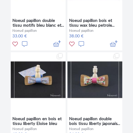
Noeud papillon double
Noeud papillon bois et
tissu motifs bleu blanc et
tissu wax bleu petrole
bois
jaune moutarde
Noeud papillon
Noeud papillon
33.00 €
38.00 €
Noeud papillon en bois et
Noeud papillon double
tissu liberty Eloise bleu
bois tissu liberty japonais
rose fuchsia doré
Noeud papillon
Noeud papillon