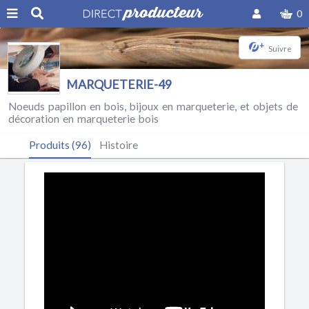
0
+
Suivre
MARQUETERIE-49
Noeuds papillon en bois, bijoux en marqueterie, et objets de
décoration en marqueterie bois
Produits (96)
Histoire