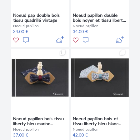
Noeud pap double bois
Noeud papillon double
tissu quadrillé vintage
bois noyer et tissu liberty
taupe beige
Noeud papillon
Noeud papillon
34.00 €
34.00 €
Noeud papillon bois tissu
Noeud papillon bois et
liberty bleu marine
tissu liberty bleu blanc
bordeaux
rouge
Noeud papillon
Noeud papillon
37.00 €
42.00 €