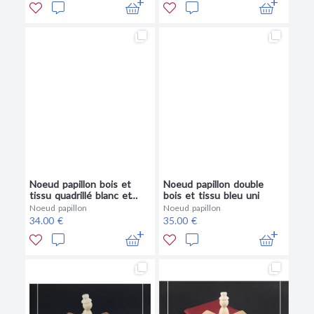
Noeud papillon bois et
Noeud papillon double
tissu quadrillé blanc et
bois et tissu bleu uni
noir et fil orange
Noeud papillon
Noeud papillon
34.00 €
35.00 €