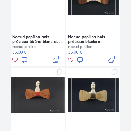
Noeud papillon bois
Noeud papillon bois
précieux ébène blanc et fil
précieux bicolore
orangé
palissandre et érable rose
Noeud papillon
Noeud papillon
35.00 €
35.00 €