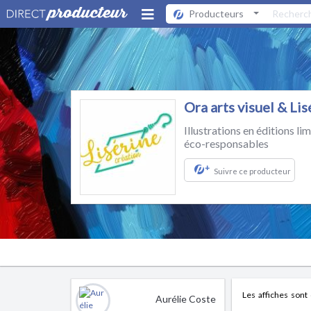
Producteurs
Ora arts visuel & Lis
Illustrations en éditions li
éco-responsables
+
Suivre ce producteur
Les affiches sont 
Aurélie Coste