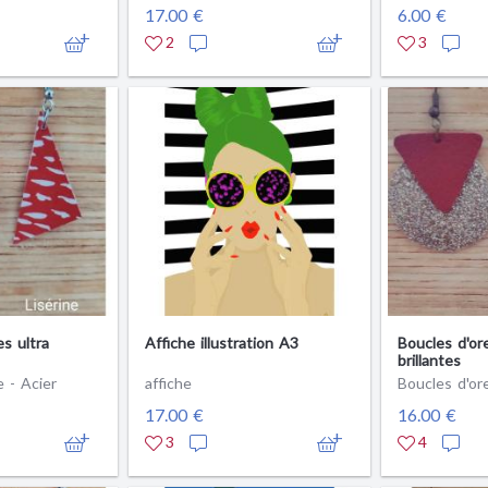
17.00 €
6.00 €
2
3
es ultra
Affiche illustration A3
Boucles d'ore
brillantes
e - Acier
affiche
Boucles d'ore
17.00 €
16.00 €
3
4