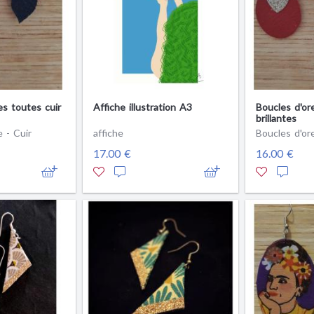
es toutes cuir
Affiche illustration A3
Boucles d'ore
brillantes
e - Cuir
affiche
Boucles d'ore
17.00 €
16.00 €