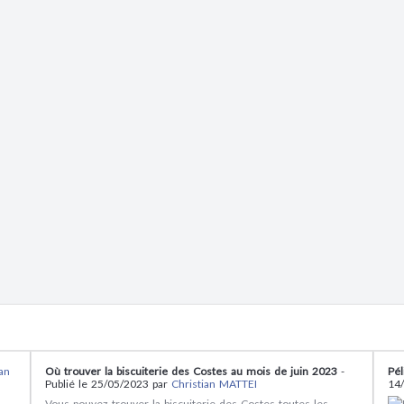
ian
Où trouver la biscuiterie des Costes au mois de juin 2023
-
Pél
Publié le 25/05/2023 par
Christian MATTEI
14
Vous pouvez trouver la biscuiterie des Costes toutes les