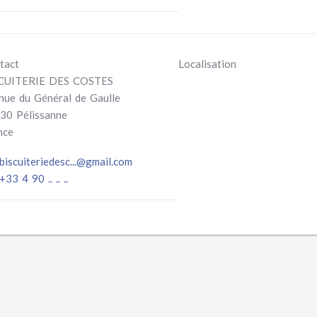
tact
Localisation
CUITERIE DES COSTES
nue du Général de Gaulle
30 Pélissanne
nce
biscuiteriedesc...@gmail.com
33 4 90 .. .. ..