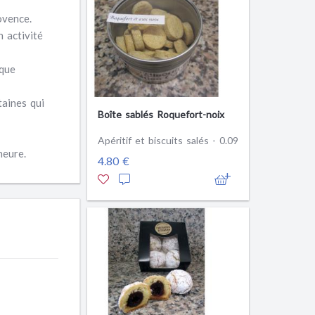
ovence.
n activité
 que
taines qui
Boîte sablés Roquefort-noix
Apéritif et biscuits salés - 0.09
heure.
4.80 €