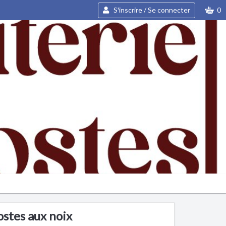
S'inscrire / Se connecter
0
stes aux noix