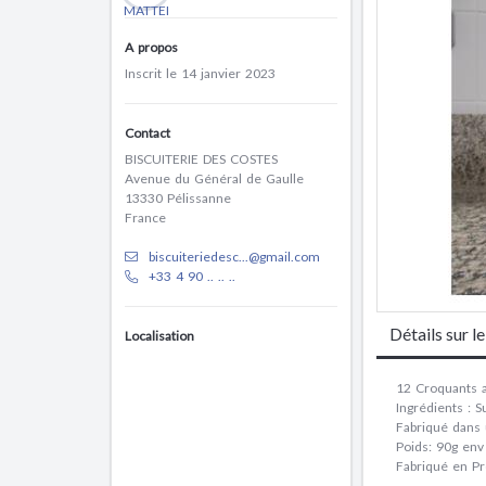
A propos
Inscrit le 14 janvier 2023
Contact
BISCUITERIE DES COSTES
Avenue du Général de Gaulle
13330 Pélissanne
France
biscuiteriedesc...@gmail.com
+33 4 90 .. .. ..
Détails sur l
Localisation
12 Croquants a
Ingrédients : S
Fabriqué dans u
Poids: 90g env
Fabriqué en P