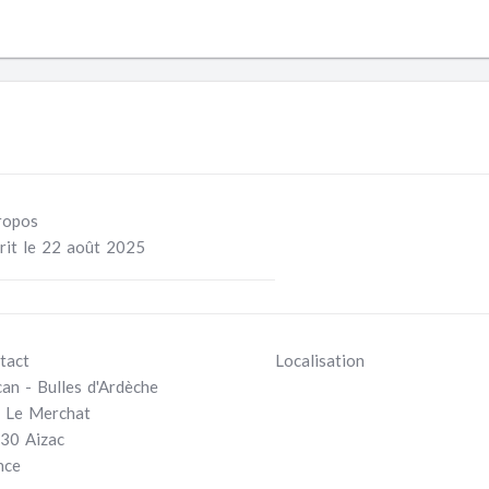
ropos
crit le 22 août 2025
tact
Localisation
can - Bulles d'Ardèche
 Le Merchat
30 Aizac
nce