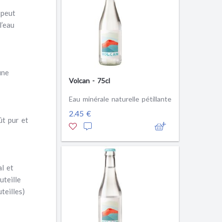
 peut
l’eau
une
Volcan - 75cl
Eau minérale naturelle pétillante
2.45 €
ût pur et
l et
uteille
teilles)