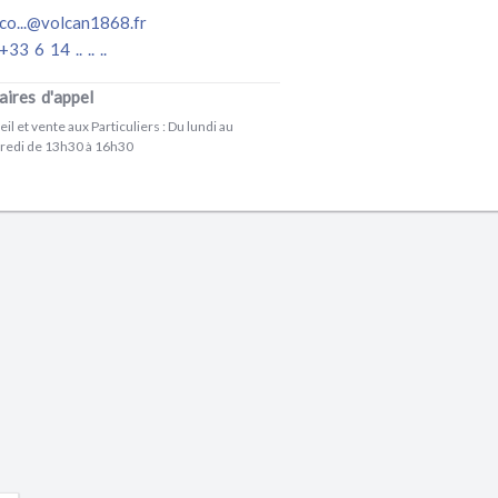
co...@volcan1868.fr
33 6 14 .. .. ..
aires d'appel
il et vente aux Particuliers : Du lundi au
redi de 13h30 à 16h30