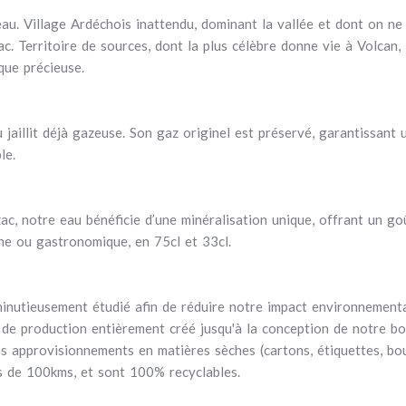
d’eau. Village Ardéchois inattendu, dominant la vallée et dont on ne
c. Territoire de sources, dont la plus célèbre donne vie à Volcan, 
ue précieuse. ​​
jaillit déjà gazeuse. Son gaz originel est préservé, garantissant 
le.
ac, notre eau bénéficie d’une minéralisation unique, offrant un go
ne ou gastronomique, en 75cl et 33cl.
inutieusement étudié afin de réduire notre impact environnementa
il de production entièrement créé jusqu'à la conception de notre bo
s approvisionnements en matières sèches (cartons, étiquettes, bou
s de 100kms, et sont 100% recyclables.