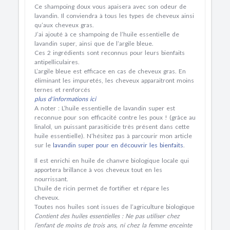
Ce
shampoing doux
vous apaisera avec son odeur de
lavandin. Il conviendra à
tous les types de cheveux
ainsi
qu’aux
cheveux gras.
J’ai ajouté à ce shampoing de l’
huile essentielle de
lavandin super
, ainsi que de l’
argile bleue
.
Ces 2 ingrédients sont reconnus pour leurs
bienfaits
antipelliculaires
.
L’argile bleue est efficace en cas de
cheveux gras
. En
éliminant les impuretés, les cheveux apparaitront moins
ternes et renforcés
plus d'informations ici
A noter
: L’huile essentielle de lavandin super est
reconnue pour son efficacité contre les poux ! (grâce au
linalol, un puissant parasiticide très présent dans cette
huile essentielle). N’hésitez pas à parcourir mon article
sur le
lavandin super pour en découvrir les bienfaits
.
Il est enrichi en
huile de chanvre biologique locale
qui
apportera brillance à vos cheveux tout en les
nourrissant.
L’
huile de ricin
permet de fortifier et répare les
cheveux.
Toutes nos huiles sont issues de l’agriculture biologique
Contient des huiles essentielles : Ne pas utiliser chez
l’enfant de moins de trois ans, ni chez la femme enceinte