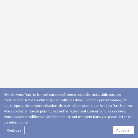
Afin de vous fournir la meilleure expérience possible, nous utilisons des
cookies et d’autres technologies similaires dans un but de performance, de
statistiques, de personnalisation, de publicité et pour aider le site à fonctionner.
Vous voulez en savoir plus ? Lisez notre règlement concernant les cookies.
Vous pouvez modifier vos préférences à tout moment dans vos paramètres de
confidentialité.
Réglages
Accepter