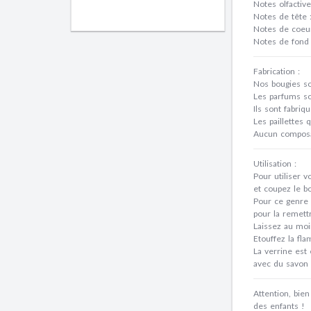
Notes olfactives
Notes de tête 
Notes de coeur 
Notes de fond
Fabrication :
Nos bougies so
Les parfums so
Ils sont fabri
Les paillettes 
Aucun composan
Utilisation :
Pour utiliser 
et coupez le bo
Pour ce genre 
pour la remett
Laissez au moi
Etouffez la fl
La verrine est 
avec du savon 
Attention, bie
des enfants !