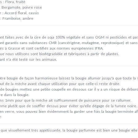
 : Flora, fruité
: Bergamote, poivre rose
: Accord floral, cassis
 : Framboise, ambre
nt faites avec de la cire de soja 100% végétale et sans OGM ni pesticides et par
nt garantis sans substances CMR (cancérigène, mutagène, reprotoxique) et sans 
qués à Grasse et sont certifiés aux normes européennes IFRA.
que nous utilisons sont biodégradable et fabriquées à partir de plantes.
t n'a été testé sur les animaux.
votre bougie de façon harmonieuse laissez la bougie allumer jusqu'à que toute la 
ut de la mèche avant chaque utilisation pour que celle-ci reste droite.
de bougies mettez une petite coupelle en dessous car il y a un risque de débo
re dans la bougie.
ns 1mm pour que la mèche ait suffisamment de puissance pour se rallumer.
amme plutôt que de souffler dessus pour éviter qu'elle dégage de la fumée noire.
en verre, vous pouvez bien évidemment la garder une fois la bougie terminée afin
!
n que visuellement très appétissante, la bougie parfumée est bien
une bougie
elle