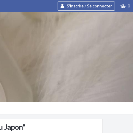
S'inscrire / Se connecter
0
u Japon"