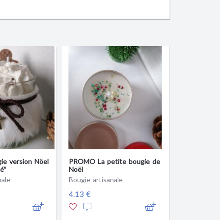
e version Nöel
PROMO La petite bougie de
é"
Noël
nale
Bougie artisanale
4.13 €