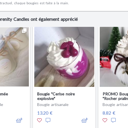
ractuel, chaque bougies est faite à la main.
Serenity Candles ont également apprécié
umée
Bougie "Cerise noire
PROMO Bougi
explosive"
"Rocher pralin
le
Bougie artisanale
Bougie artisa
13.20 €
8.82 €