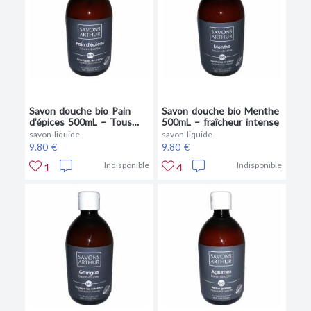
Savon douche bio Pain
Savon douche bio Menthe
d’épices 500mL – Tous
500mL – fraîcheur intense
types de peaux
savon liquide
savon liquide
9.80 €
9.80 €
Indisponible
Indisponible
1
4