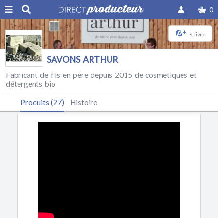
0
+
Suivre
SAVONS ARTHUR
Fabricant de fils en père depuis 2015 de cosmétiques et
détergents bio
Produits (27)
Histoire