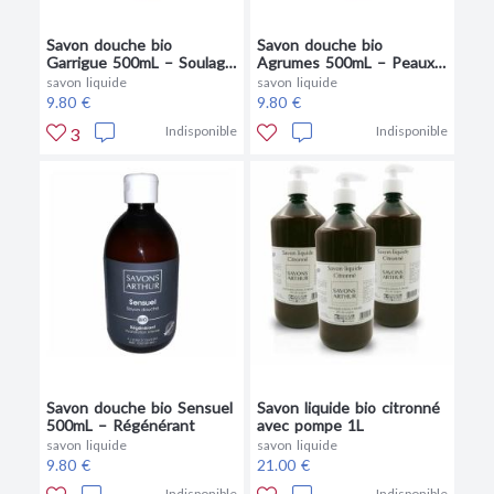
Savon douche bio
Savon douche bio
Garrigue 500mL – Soulage
Agrumes 500mL – Peaux
les irritations
grasses
savon liquide
savon liquide
9.80 €
9.80 €
Indisponible
Indisponible
3
Savon douche bio Sensuel
Savon liquide bio citronné
500mL – Régénérant
avec pompe 1L
savon liquide
savon liquide
9.80 €
21.00 €
Indisponible
Indisponible