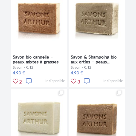
Savon bio cannelle –
Savon & Shampoing bio
peaux mixtes à grasses
aux orties – peaux
atopiques
Savon - 0.12
Savon - 0.12
4.90 €
4.90 €
Indisponible
Indisponible
2
3