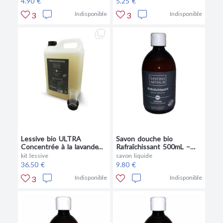
4.90 €
5.25 €
Indisponible
Indisponible
3
3
Lessive bio ULTRA
Savon douche bio
Concentrée à la lavande
Rafraîchissant 500mL –
5L
Tonifiant
kit lessive
savon liquide
36.50 €
9.80 €
Indisponible
Indisponible
3