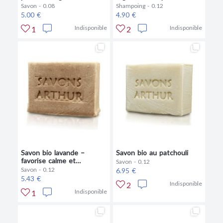
grasses
Savon - 0.08
Shampoing - 0.12
5.00 €
4.90 €
Indisponible
Indisponible
1
2
Savon bio lavande –
Savon bio au patchouli
favorise calme et
Savon - 0.12
décontraction
Savon - 0.12
6.95 €
5.43 €
Indisponible
2
Indisponible
1